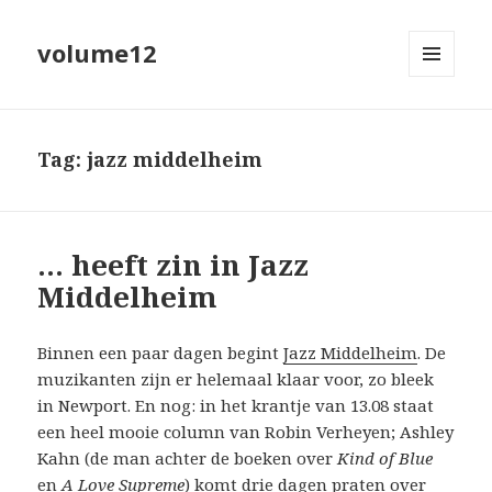
volume12
MENU
EN
WIDGETS
Tag:
jazz middelheim
… heeft zin in Jazz
Middelheim
Binnen een paar dagen begint
Jazz Middelheim
. De
muzikanten zijn er helemaal klaar voor, zo bleek
in Newport. En nog: in het krantje van 13.08 staat
een heel mooie column van Robin Verheyen; Ashley
Kahn (de man achter de boeken over
Kind of Blue
en
A Love Supreme
) komt drie dagen praten over