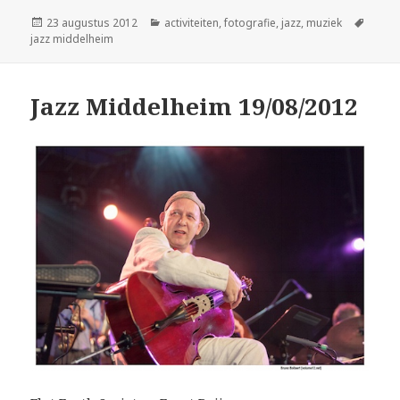
Geplaatst
Categorieën
Tags
23 augustus 2012
activiteiten
,
fotografie
,
jazz
,
muziek
op
jazz middelheim
Jazz Middelheim 19/08/2012