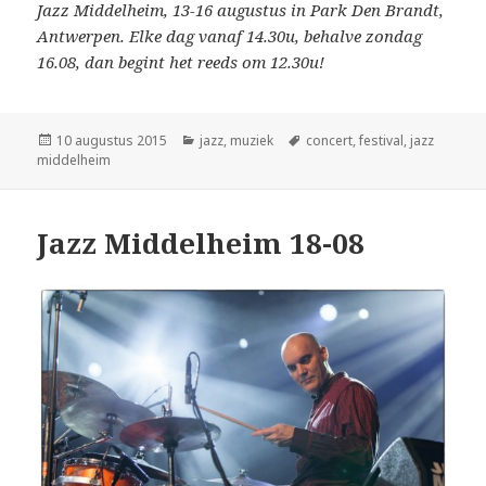
Jazz Middelheim, 13-16 augustus in Park Den Brandt,
Antwerpen. Elke dag vanaf 14.30u, behalve zondag
16.08, dan begint het reeds om 12.30u!
Geplaatst
Categorieën
Tags
10 augustus 2015
jazz
,
muziek
concert
,
festival
,
jazz
op
middelheim
Jazz Middelheim 18-08