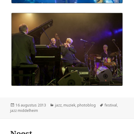
Geplaatst
Categorieën
Tags
16 augustus 2013
jazz
,
muziek
,
photoblog
festival
,
op
jazz middelheim
Noest