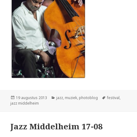
Geplaatst
Categorieën
Tags
19 augustus 2013
jazz
,
muziek
,
photoblog
festival
,
op
jazz middelheim
Jazz Middelheim 17-08