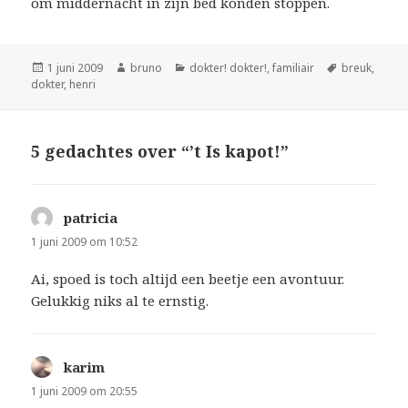
om middernacht in zijn bed konden stoppen.
Geplaatst
Auteur
Categorieën
Tags
1 juni 2009
bruno
dokter! dokter!
,
familiair
breuk
,
op
dokter
,
henri
5 gedachtes over “’t Is kapot!”
patricia
schreef:
1 juni 2009 om 10:52
Ai, spoed is toch altijd een beetje een avontuur.
Gelukkig niks al te ernstig.
karim
schreef:
1 juni 2009 om 20:55