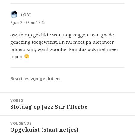
tOM
schreef:
2 juni 2009 om 17:45
ow, te rap geklikt : wou nog zeggen : een goede
genezing toegewenst. En nu moet pa niet meer
jaloers zijn, want zoonlief kan dus ook niet meer
lopen
Reacties zijn gesloten.
Bericht
VORIG
navigatie
Slotdag op Jazz Sur l’Herbe
Vorig
bericht:
VOLGENDE
Opgekuist (staat netjes)
Volgend