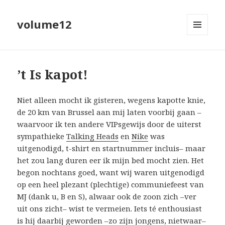
volume12
MENU
EN
WIDGETS
’t Is kapot!
Niet alleen mocht ik gisteren, wegens kapotte knie,
de 20 km van Brussel aan mij laten voorbij gaan –
waarvoor ik ten andere VIPsgewijs door de uiterst
sympathieke
Talking Heads
en
Nike
was
uitgenodigd, t-shirt en startnummer incluis– maar
het zou lang duren eer ik mijn bed mocht zien. Het
begon nochtans goed, want wij waren uitgenodigd
op een heel plezant (plechtige) communiefeest van
MJ (dank u, B en S), alwaar ook de zoon zich –ver
uit ons zicht– wist te vermeien. Iets té enthousiast
is hij daarbij geworden –zo zijn jongens, nietwaar–