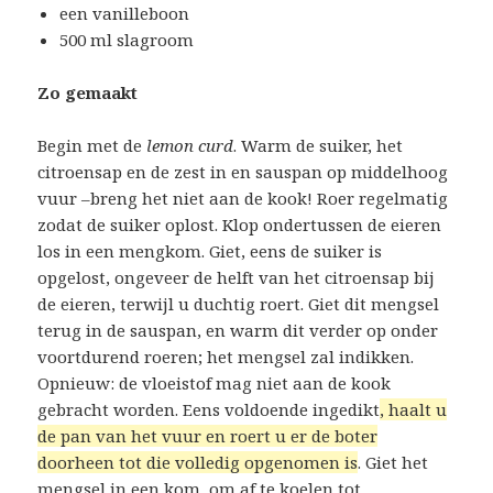
een vanilleboon
500 ml slagroom
Zo gemaakt
Begin met de
lemon curd
. Warm de suiker, het
citroensap en de zest in en sauspan op middelhoog
vuur –breng het niet aan de kook! Roer regelmatig
zodat de suiker oplost. Klop ondertussen de eieren
los in een mengkom. Giet, eens de suiker is
opgelost, ongeveer de helft van het citroensap bij
de eieren, terwijl u duchtig roert. Giet dit mengsel
terug in de sauspan, en warm dit verder op onder
voortdurend roeren; het mengsel zal indikken.
Opnieuw: de vloeistof mag niet aan de kook
gebracht worden. Eens voldoende ingedikt
, haalt u
de pan van het vuur en roert u er de boter
doorheen tot die volledig opgenomen is
. Giet het
mengsel in een kom, om af te koelen tot