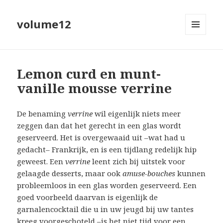
volume12
MENU
EN
WIDGETS
Lemon curd en munt-
vanille mousse verrine
De benaming
verrine
wil eigenlijk niets meer
zeggen dan dat het gerecht in een glas wordt
geserveerd. Het is overgewaaid uit –wat had u
gedacht– Frankrijk, en is een tijdlang redelijk hip
geweest. Een
verrine
leent zich bij uitstek voor
gelaagde desserts, maar ook
amuse-bouches
kunnen
probleemloos in een glas worden geserveerd. Een
goed voorbeeld daarvan is eigenlijk de
garnalencocktail die u in uw jeugd bij uw tantes
kreeg voorgeschoteld –is het niet tijd voor een