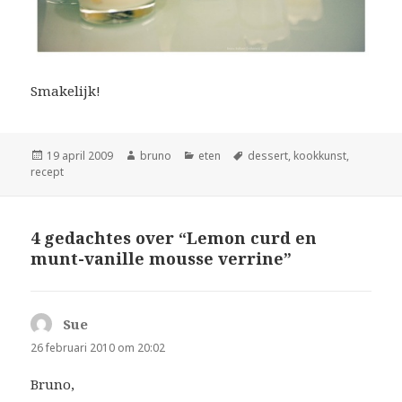
Smakelijk!
Geplaatst
Auteur
Categorieën
Tags
19 april 2009
bruno
eten
dessert
,
kookkunst
,
op
recept
4 gedachtes over “Lemon curd en
munt-vanille mousse verrine”
Sue
schreef:
26 februari 2010 om 20:02
Bruno,