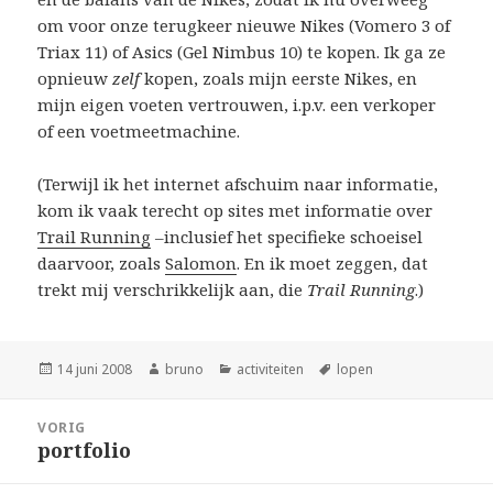
om voor onze terugkeer nieuwe Nikes (Vomero 3 of
Triax 11) of Asics (Gel Nimbus 10) te kopen. Ik ga ze
opnieuw
zelf
kopen, zoals mijn eerste Nikes, en
mijn eigen voeten vertrouwen, i.p.v. een verkoper
of een voetmeetmachine.
(Terwijl ik het internet afschuim naar informatie,
kom ik vaak terecht op sites met informatie over
Trail Running
–inclusief het specifieke schoeisel
daarvoor, zoals
Salomon
. En ik moet zeggen, dat
trekt mij verschrikkelijk aan, die
Trail Running
.)
Geplaatst
Auteur
Categorieën
Tags
14 juni 2008
bruno
activiteiten
lopen
op
Bericht
VORIG
navigatie
portfolio
Vorig
bericht: