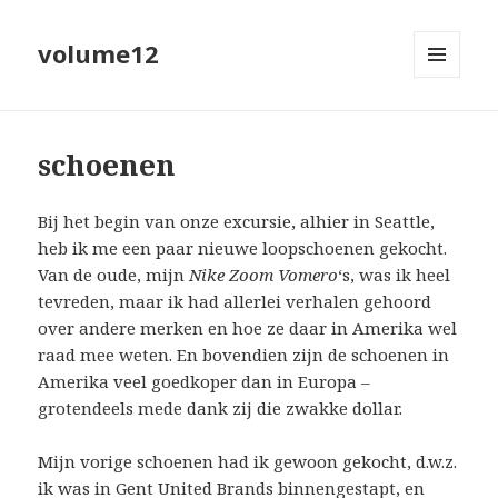
volume12
MENU
EN
WIDGETS
schoenen
Bij het begin van onze excursie, alhier in Seattle,
heb ik me een paar nieuwe loopschoenen gekocht.
Van de oude, mijn
Nike Zoom Vomero
‘s, was ik heel
tevreden, maar ik had allerlei verhalen gehoord
over andere merken en hoe ze daar in Amerika wel
raad mee weten. En bovendien zijn de schoenen in
Amerika veel goedkoper dan in Europa –
grotendeels mede dank zij die zwakke dollar.
Mijn vorige schoenen had ik gewoon gekocht, d.w.z.
ik was in Gent
United Brands
binnengestapt, en