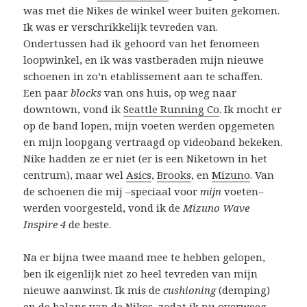
was met die Nikes de winkel weer buiten gekomen.
Ik was er verschrikkelijk tevreden van.
Ondertussen had ik gehoord van het fenomeen
loopwinkel, en ik was vastberaden mijn nieuwe
schoenen in zo’n etablissement aan te schaffen.
Een paar
blocks
van ons huis, op weg naar
downtown, vond ik
Seattle Running Co
. Ik mocht er
op de band lopen, mijn voeten werden opgemeten
en mijn loopgang vertraagd op videoband bekeken.
Nike hadden ze er niet (er is een Niketown in het
centrum), maar wel
Asics
,
Brooks
, en
Mizuno
. Van
de schoenen die mij –speciaal voor
mijn
voeten–
werden voorgesteld, vond ik de
Mizuno Wave
Inspire 4
de beste.
Na er bijna twee maand mee te hebben gelopen,
ben ik eigenlijk niet zo heel tevreden van mijn
nieuwe aanwinst. Ik mis de
cushioning
(demping)
en de balans van de Nikes, zodat ik nu overweeg