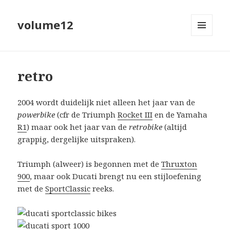
volume12
MENU
EN
WIDGETS
retro
2004 wordt duidelijk niet alleen het jaar van de
powerbike
(cfr de Triumph
Rocket III
en de Yamaha
R1
) maar ook het jaar van de
retrobike
(altijd
grappig, dergelijke uitspraken).
Triumph (alweer) is begonnen met de
Thruxton
900
, maar ook Ducati brengt nu een stijloefening
met de
SportClassic
reeks.