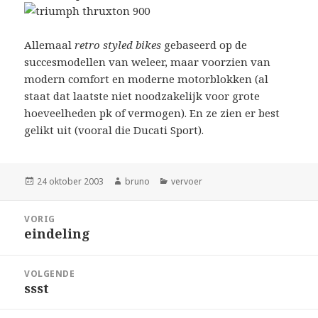
Allemaal
retro styled bikes
gebaseerd op de
succesmodellen van weleer, maar voorzien van
modern comfort en moderne motorblokken (al
staat dat laatste niet noodzakelijk voor grote
hoeveelheden pk of vermogen). En ze zien er best
gelikt uit (vooral die Ducati Sport).
Geplaatst
Auteur
Categorieën
24 oktober 2003
bruno
vervoer
op
Bericht
VORIG
navigatie
eindeling
Vorig
bericht:
VOLGENDE
ssst
Volgend
bericht: