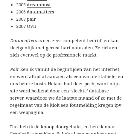
2005
dreamhost
2006
datamatters
2007
pair
2007
OVH
Datamatters
is een zeer competent bedrijf, en kan
ik eigenlijk met gerust hart aanraden. Ze richten
zich evenwel op de professionele markt.
Pair
ken ik vanuit de begintijden van het internet,
en werd altijd al aanzien als een van de stabiele, en
dus betere hosts. Helaas had ik er pech, want mijn
site werd bediend door een ‘slechte’ database
server, waardoor we de laatste maand of zo met de
regelmaat van de klok een foutmelding kregen ipv
een webpagina.
Dus heb ik de knoop doorgehakt, en ben ik naar
Frankrijk getrokken. Ik heb al een paar keer met