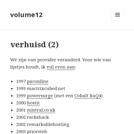
volume12
MENU
EN
WIDGETS
verhuisd (2)
We zijn van provider veranderd. Voor wie van
lijstjes houdt, ik
vul even aan
:
1997
paconline
1999 mactrixcubed.net
1999
powersurge
(met een
Cobalt RaQ4
)
2000
hostit
2001
mistral.co.uk
2002 rackshack
2002 remarkablehosting
2003
priorweb