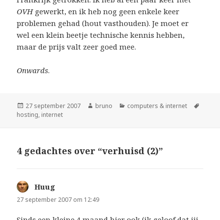
OVH
gewerkt, en ik heb nog geen enkele keer
problemen gehad (hout vasthouden). Je moet er
wel een klein beetje technische kennis hebben,
maar de prijs valt zeer goed mee.
Onwards
.
Geplaatst
Auteur
Categorieën
Tags
27 september 2007
bruno
computers & internet
op
hosting
,
internet
4 gedachtes over “verhuisd (2)”
Huug
schreef:
27 september 2007 om 12:49
Sinds een kleine 4 maand hier ook (ik geloof dat jij