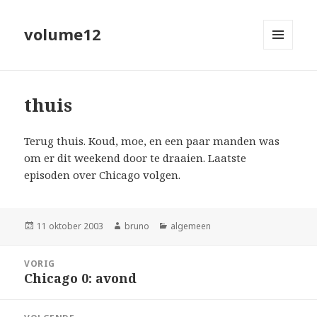
volume12
MENU
EN
WIDGETS
thuis
Terug thuis. Koud, moe, en een paar manden was
om er dit weekend door te draaien. Laatste
episoden over Chicago volgen.
Geplaatst
Auteur
Categorieën
11 oktober 2003
bruno
algemeen
op
Bericht
VORIG
navigatie
Chicago 0: avond
Vorig
bericht: