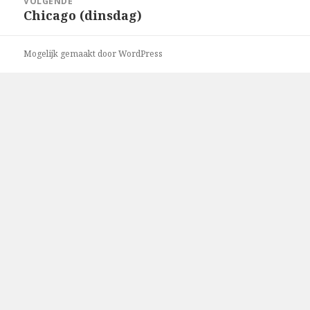
VOLGENDE
Chicago (dinsdag)
Volgend
bericht:
Mogelijk gemaakt door WordPress