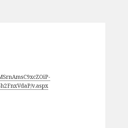
aMSrnAmsC9xcZOiP-
h2FnxVdaP/v.aspx