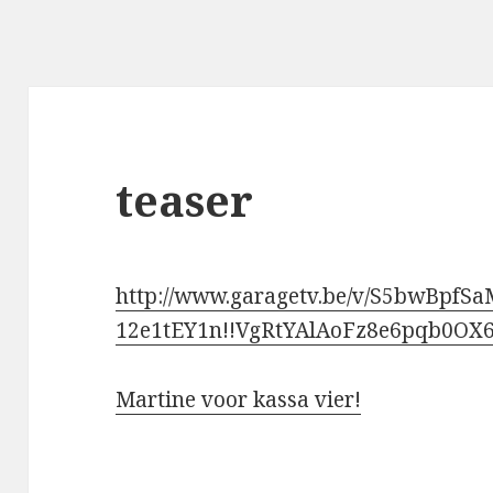
teaser
http://www.garagetv.be/v/S5bwBpfS
12e1tEY1n!!VgRtYAlAoFz8e6pqb0OX6
Martine voor kassa vier!