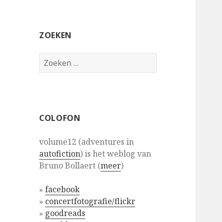
ZOEKEN
Zoeken
naar:
COLOFON
volume12 (adventures in
autofiction
) is het weblog van
Bruno Bollaert (
meer
)
»
facebook
»
concertfotografie/flickr
»
goodreads