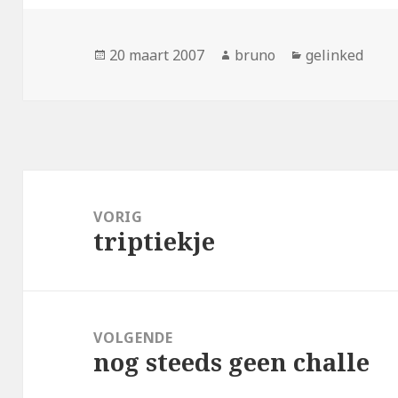
Geplaatst
Auteur
Categorieën
20 maart 2007
bruno
gelinked
op
Bericht
navigatie
VORIG
triptiekje
Vorig
bericht:
VOLGENDE
nog steeds geen challe
Volgend
bericht: