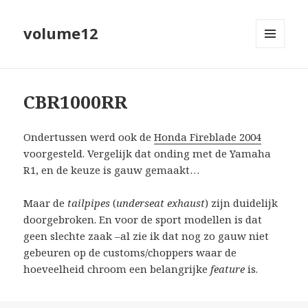
volume12
MENU
EN
WIDGETS
CBR1000RR
Ondertussen werd ook de
Honda Fireblade 2004
voorgesteld. Vergelijk dat onding met de Yamaha
R1, en de keuze is gauw gemaakt…
Maar de
tailpipes
(
underseat exhaust
) zijn duidelijk
doorgebroken. En voor de sport modellen is dat
geen slechte zaak –al zie ik dat nog zo gauw niet
gebeuren op de customs/choppers waar de
hoeveelheid chroom een belangrijke
feature
is.