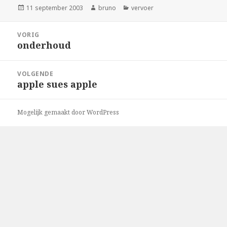
Geplaatst
Auteur
Categorieën
11 september 2003
bruno
vervoer
op
Bericht
VORIG
navigatie
onderhoud
Vorig
bericht:
VOLGENDE
apple sues apple
Volgend
bericht:
Mogelijk gemaakt door WordPress