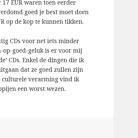
r 17 EUR waren toen eerder
u verdomd goed je best moet doen
R op de kop te kunnen tikken.
atig CDs voor net iets minder
n-op-goed-geluk is er voor mij
de’ CDs. Enkel de dingen die ik
tgaan dat ze goed zullen zijn
 culturele verarming vind ik
ppijen een worst wezen.
ën