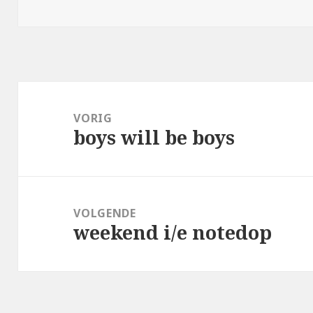
op
Bericht
navigatie
VORIG
boys will be boys
Vorig
bericht:
VOLGENDE
weekend i/e notedop
Volgend
bericht: