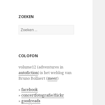
ZOEKEN
Zoeken
naar:
COLOFON
volume12 (adventures in
autofiction
) is het weblog van
Bruno Bollaert (
meer
)
»
facebook
»
concertfotografie/flickr
»
goodreads