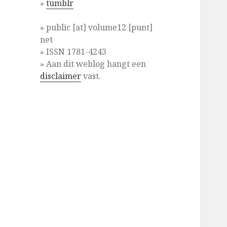
»
tumblr
» public [at] volume12 [punt]
net
» ISSN 1781-4243
» Aan dit weblog hangt een
disclaimer
vast.