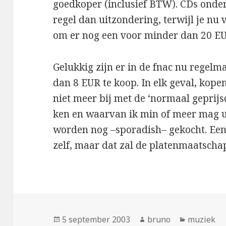
goedkoper (inclusief BTW). CDs onde
regel dan uitzondering, terwijl je n
om er nog een voor minder dan 20 EU
Gelukkig zijn er in de fnac nu regelm
dan 8 EUR te koop. In elk geval, kope
niet meer bij met de ‘normaal geprijs
ken en waarvan ik min of meer mag ui
worden nog –sporadish– gekocht. Een
zelf, maar dat zal de platenmaatscha
Geplaatst
Auteur
Categorie
5 september 2003
bruno
muziek