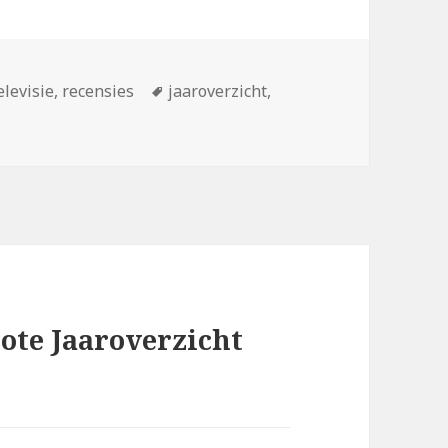
Tags
elevisie
,
recensies
jaaroverzicht
,
rote Jaaroverzicht