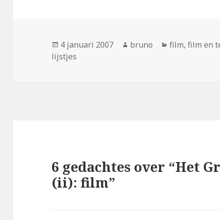
Geplaatst
Auteur
Categorieën
4 januari 2007
bruno
film
,
film en t
op
lijstjes
6 gedachtes over “Het G
(ii): film”