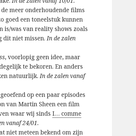
ake.
In de zalen vanaf 10/01.
n de meer onderhoudende films
 zo goed een toneelstuk kunnen
an is/was van reality shows zoals
g dit niet missen.
In de zalen
ss
, voorlopig geen idee, maar
degelijk te bekoren. En anders
ken natuurlijk.
In de zalen vanaf
 geoefend op een paar episodes
on van Martin Sheen een film
ven waar wij sinds
I… comme
en vanaf 24/01.
aat niet meteen bekend om zijn