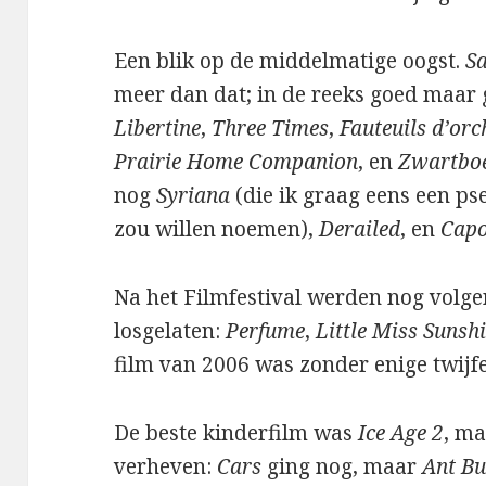
Een blik op de middelmatige oogst.
S
meer dan dat; in de reeks goed maar 
Libertine
,
Three Times
,
Fauteuils d’orc
Prairie Home Companion
, en
Zwartbo
nog
Syriana
(die ik graag eens een pse
zou willen noemen),
Derailed
, en
Capo
Na het Filmfestival werden nog volg
losgelaten:
Perfume
,
Little Miss Sunsh
film van 2006 was zonder enige twijf
De beste kinderfilm was
Ice Age 2
, ma
verheven:
Cars
ging nog, maar
Ant Bu