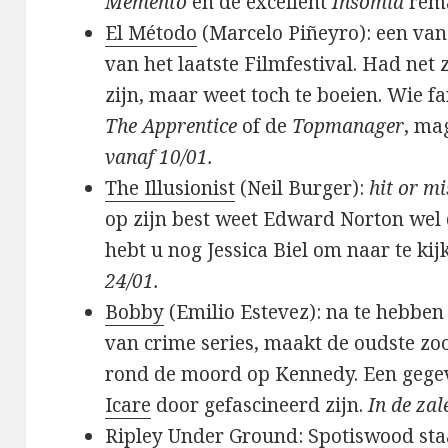
Memento
en de excellent
Insomia
rem
El Método
(Marcelo Piñeyro): een va
van het laatste Filmfestival. Had net
zijn, maar weet toch te boeien. Wie f
The Apprentice
of de
Topmanager
, ma
vanaf 10/01.
The Illusionist
(Neil Burger):
hit or mi
op zijn best weet Edward Norton wel 
hebt u nog Jessica Biel om naar te kij
24/01.
Bobby
(Emilio Estevez): na te hebben
van crime series, maakt de oudste zo
rond de moord op Kennedy. Een gege
Icare
door gefascineerd zijn.
In de zal
Ripley Under Ground
: Spotiswood st