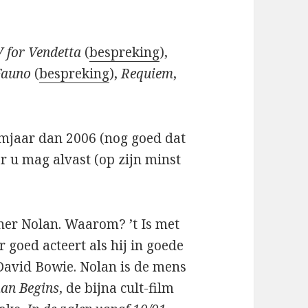
V for Vendetta
(
bespreking
),
Fauno
(
bespreking
),
Requiem
,
ilmjaar dan 2006 (nog goed dat
r u mag alvast (op zijn minst
her Nolan. Waarom? ’t Is met
r goed acteert als hij in goede
s David Bowie. Nolan is de mens
an Begins
, de bijna cult-film