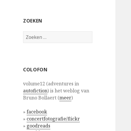
ZOEKEN
Zoeken
naar:
COLOFON
volume12 (adventures in
autofiction
) is het weblog van
Bruno Bollaert (
meer
)
»
facebook
»
concertfotografie/flickr
»
goodreads