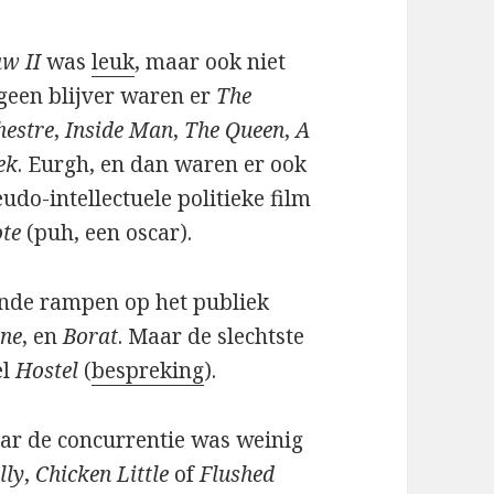
aw II
was
leuk
, maar ook niet
geen blijver waren er
The
hestre
,
Inside Man
,
The Queen
,
A
ek
. Eurgh, en dan waren er ook
udo-intellectuele politieke film
te
(puh, een oscar).
ende rampen op het publiek
ine
, en
Borat
. Maar de slechtste
el
Hostel
(
bespreking
).
ar de concurrentie was weinig
lly
,
Chicken Little
of
Flushed