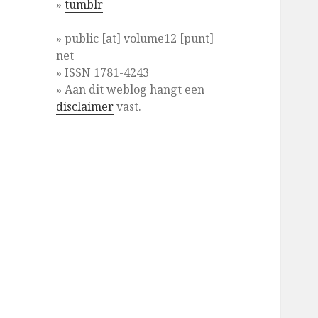
»
tumblr
» public [at] volume12 [punt]
net
» ISSN 1781-4243
» Aan dit weblog hangt een
disclaimer
vast.