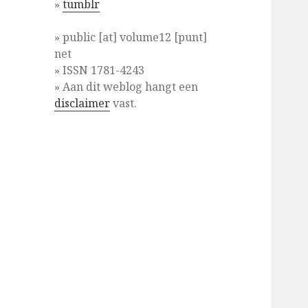
»
tumblr
» public [at] volume12 [punt]
net
» ISSN 1781-4243
» Aan dit weblog hangt een
disclaimer
vast.