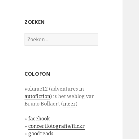
ZOEKEN
Zoeken
naar:
COLOFON
volume12 (adventures in
autofiction
) is het weblog van
Bruno Bollaert (
meer
)
»
facebook
»
concertfotografie/flickr
»
goodreads