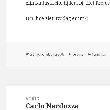
zijn fantastische tijden, bij
Het Projec
(En, hoe ziet uw dag er uit?)
Geplaatst
Auteur
Categori
23 november 2006
bruno
familiair
op
Bericht
navigatie
VORIG
Carlo Nardozza
Vorig