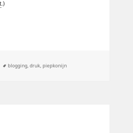
t
.)
eën
Tags
blogging
,
druk
,
piepkonijn