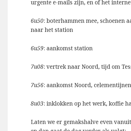
urgente e-mails zijn, en of het interne
6u50
: boterhammen mee, schoenen aa
naar het station
6u59
: aankomst station
7u08
: vertrek naar Noord, tijd om Te
7u56
: aankomst Noord, celementijne
8u03
: inklokken op het werk, koffie ha
Laten we er gemakshalve even vanuit g
en dan gaat de dag verder als volgt: