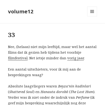
volume12
MENU
EN
WIDGETS
33
Nee, (helaas) niet mijn leeftijd, maar wel het aantal
films dat ik gezien heb tijdens het voorbije
filmfestival
. Net ietsje minder dan
vorig jaar
.
Een aantal uitschieters, voor ik mij aan de
besprekingen waag?
Absolute laagvliegers waren
Beyza’nin kadinlari
(
Shattered Soul
) en
Hanauta dorobô
(
The Lost Hum
).
Verder was ik niet onder de indruk van
Perfume
(ik
geef mijn bespreking waarschijnlijk nog deze