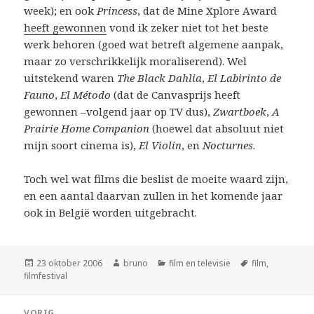
week); en ook
Princess
, dat de Mine Xplore Award
heeft gewonnen
vond ik zeker niet tot het beste
werk behoren (goed wat betreft algemene aanpak,
maar zo verschrikkelijk moraliserend). Wel
uitstekend waren
The Black Dahlia
,
El Labirinto de
Fauno
,
El Método
(dat de Canvasprijs heeft
gewonnen –volgend jaar op TV dus),
Zwartboek
,
A
Prairie Home Companion
(hoewel dat absoluut niet
mijn soort cinema is),
El Violin
, en
Nocturnes
.
Toch wel wat films die beslist de moeite waard zijn,
en een aantal daarvan zullen in het komende jaar
ook in België worden uitgebracht.
Geplaatst
Auteur
Categorieën
Tags
23 oktober 2006
bruno
film en televisie
film
,
op
filmfestival
Bericht
VORIG