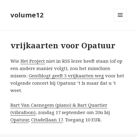
volume12
MENU
EN
WIDGETS
vrijkaarten voor Opatuur
Wie
Het Project
niet in RSS lezer heeft staan (of op
een andere manier volgt), zou het misschien
missen:
Gentblogt geeft 5 vrijkaarten weg
voor het
volgende concert bij Opatuur. ’t Is maar dat u ’t
weet.
Bart Van Caenegem (piano) & Bart Quartier
(vibrafoon)
, zondag 17 september om 20u bij
Opatuur
,
Citadellaan 17
. Toegang 10 EUR.