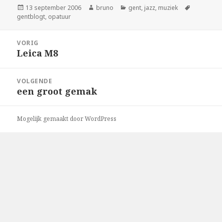
Geplaatst
Auteur
Categorieën
Tags
13 september 2006
bruno
gent
,
jazz
,
muziek
op
gentblogt
,
opatuur
Bericht
VORIG
navigatie
Leica M8
Vorig
bericht:
VOLGENDE
een groot gemak
Volgend
bericht:
Mogelijk gemaakt door WordPress