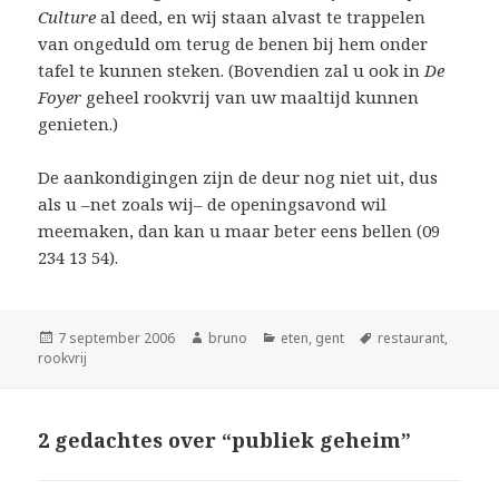
Culture
al deed, en wij staan alvast te trappelen
van ongeduld om terug de benen bij hem onder
tafel te kunnen steken. (Bovendien zal u ook in
De
Foyer
geheel rookvrij van uw maaltijd kunnen
genieten.)
De aankondigingen zijn de deur nog niet uit, dus
als u –net zoals wij– de openingsavond wil
meemaken, dan kan u maar beter eens bellen (09
234 13 54).
Geplaatst
Auteur
Categorieën
Tags
7 september 2006
bruno
eten
,
gent
restaurant
,
op
rookvrij
2 gedachtes over “publiek geheim”