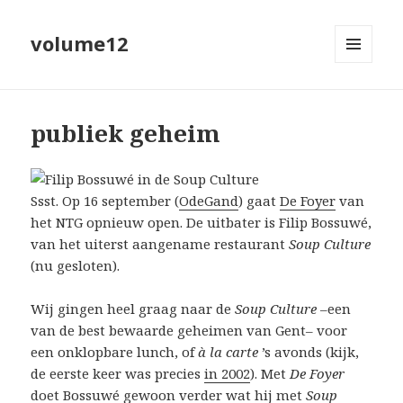
volume12
MENU
EN
WIDGETS
publiek geheim
Ssst. Op 16 september (
OdeGand
) gaat
De Foyer
van
het NTG opnieuw open. De uitbater is Filip Bossuwé,
van het uiterst aangename restaurant
Soup Culture
(nu gesloten).
Wij gingen heel graag naar de
Soup Culture
–een
van de best bewaarde geheimen van Gent– voor
een onklopbare lunch, of
à la carte
’s avonds (kijk,
de eerste keer was precies
in 2002
). Met
De Foyer
doet Bossuwé gewoon verder wat hij met
Soup