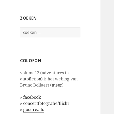
ZOEKEN
Zoeken
naar:
COLOFON
volume12 (adventures in
autofiction
) is het weblog van
Bruno Bollaert (
meer
)
»
facebook
»
concertfotografie/flickr
»
goodreads