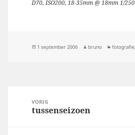
D70, ISO200, 18-35mm @ 18mm 1/250s
Geplaatst
Auteur
Categorie
1 september 2006
bruno
fotografie
op
Bericht
navigatie
VORIG
tussenseizoen
Vorig
bericht: