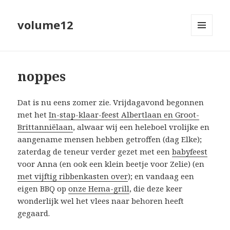
volume12
MENU
EN
WIDGETS
noppes
Dat is nu eens zomer zie. Vrijdagavond begonnen
met het
In-stap-klaar-feest Albertlaan en Groot-
Brittanniëlaan
, alwaar wij een heleboel vrolijke en
aangename mensen hebben getroffen (dag Elke);
zaterdag de teneur verder gezet met een
babyfeest
voor Anna (en ook een klein beetje voor Zelie)
(en
met vijftig ribbenkasten over
); en vandaag een
eigen BBQ op
onze Hema-grill
, die deze keer
wonderlijk wel het vlees naar behoren heeft
gegaard.