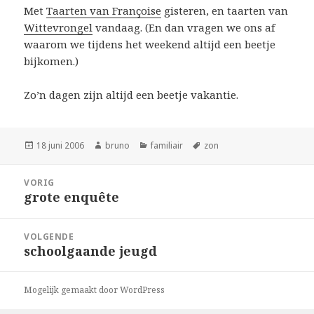
Met
Taarten van Françoise
gisteren, en taarten van
Wittevrongel
vandaag. (En dan vragen we ons af
waarom we tijdens het weekend altijd een beetje
bijkomen.)
Zo’n dagen zijn altijd een beetje vakantie.
Geplaatst
Auteur
Categorieën
Tags
18 juni 2006
bruno
familiair
zon
op
Bericht
VORIG
navigatie
grote enquête
Vorig
bericht:
VOLGENDE
schoolgaande jeugd
Volgend
bericht:
Mogelijk gemaakt door WordPress