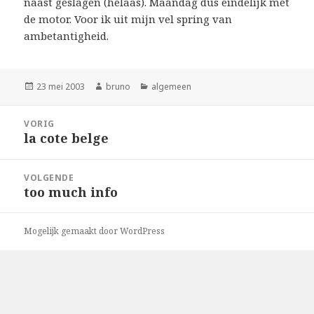
naast geslagen (helaas). Maandag dus eindelijk met
de motor. Voor ik uit mijn vel spring van
ambetantigheid.
Geplaatst
Auteur
Categorieën
23 mei 2003
bruno
algemeen
op
Bericht
VORIG
navigatie
la cote belge
Vorig
bericht:
VOLGENDE
too much info
Volgend
bericht:
Mogelijk gemaakt door WordPress