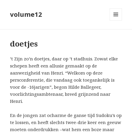
volume12
MENU
EN
WIDGETS
doetjes
’t Zijn zo’n doetjes, daar op ’t stadhuis. Zowat elke
schepen heeft een allusie gemaakt op de
aanwezigheid van Henri. “Welkom op deze
persconferentie, die vandaag ook toegankelijk is
voor de -16jarigen”, begon Hilde Ballegeer,
voorlichtingsambtenaar, breed grijnzend naar
Henri.
En de jongen zat ocharme de ganse tijd Sudoku’s op
te lossen, en heeft slechts twee-drie keer een geeuw
moeten onderdrukken –wat hem een boze maar