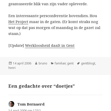
geamuseerde blik van zijn vader opleverde.
Een interessante persconferentie bovendien. Hou
Het Project
maar in de gaten. (Er komt straks nog
wat op dat pas morgen of maandag in de gazet zal
staan.)
[
Update
]
Werkloosheid daalt in Gent
Geplaatst
Auteur
Categorieën
Tags
14 april 2006
bruno
familiair
,
gent
gentblogt
,
op
henri
Een gedachte over “doetjes”
Tom Bernaerd
schreef:
14 april 2006 om 17:52