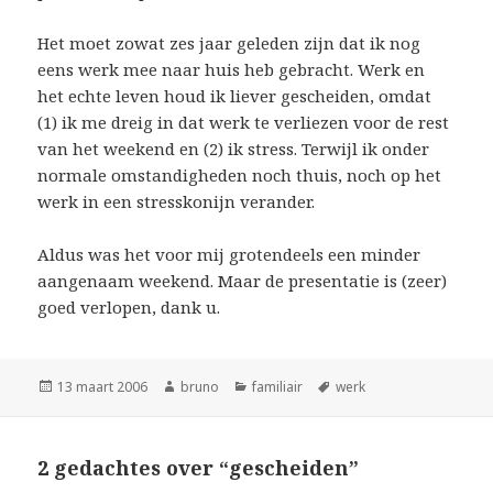
Het moet zowat zes jaar geleden zijn dat ik nog
eens werk mee naar huis heb gebracht. Werk en
het echte leven houd ik liever gescheiden, omdat
(1) ik me dreig in dat werk te verliezen voor de rest
van het weekend en (2) ik stress. Terwijl ik onder
normale omstandigheden noch thuis, noch op het
werk in een stresskonijn verander.
Aldus was het voor mij grotendeels een minder
aangenaam weekend. Maar de presentatie is (zeer)
goed verlopen, dank u.
Geplaatst
Auteur
Categorieën
Tags
13 maart 2006
bruno
familiair
werk
op
2 gedachtes over “gescheiden”