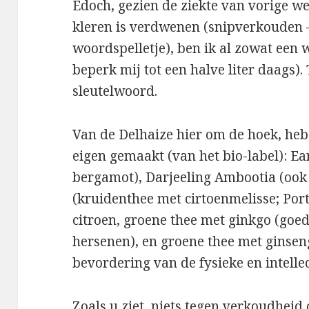
Edoch, gezien de ziekte van vorige we
kleren is verdwenen (snipverkouden 
woordspelletje), ben ik al zowat een w
beperk mij tot een halve liter daags).
sleutelwoord.
Van de Delhaize hier om de hoek, heb 
eigen gemaakt (van het bio-label): Ea
bergamot), Darjeeling Ambootia (ook a
(kruidenthee met cirtoenmelisse; Por
citroen, groene thee met ginkgo (goe
hersenen), en groene thee met ginse
bevordering van de fysieke en intellec
Zoals u ziet, niets tegen verkoudheid