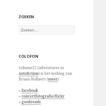
ZOEKEN
Zoeken
naar:
COLOFON
volume12 (adventures in
autofiction
) is het weblog van
Bruno Bollaert (
meer
)
»
facebook
»
concertfotografie/flickr
»
goodreads