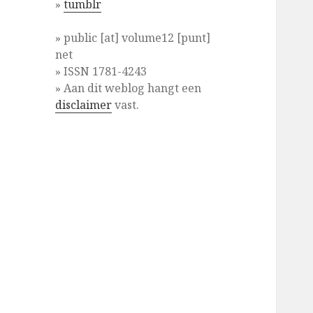
»
tumblr
» public [at] volume12 [punt]
net
» ISSN 1781-4243
» Aan dit weblog hangt een
disclaimer
vast.