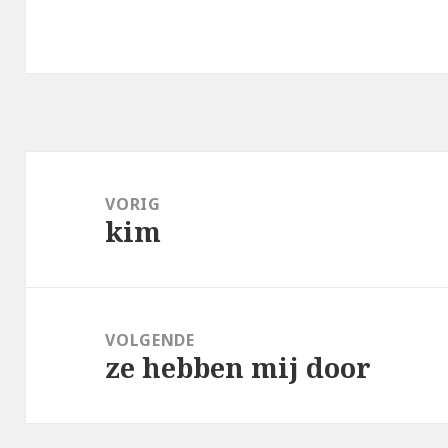
Bericht
navigatie
VORIG
kim
Vorig
bericht:
VOLGENDE
ze hebben mij door
Volgend
bericht: