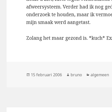
afweersysteem. Verder had ik nog ged
onderzoek te houden, maar ik vermoe
mijn smaak werd aangetast.
Zolang het maar gezond is. *kuch* Ex
Geplaatst
Auteur
Categorieë
15 februari 2006
bruno
algemeen
op