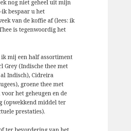
ek nog niet geheel uit mijn
–ik bespaar u het
eek van de koffie af (lees: ik
 Thee is tegenwoordig het
ik mij een half assortiment
rl Grey (Indische thee met
l Indisch), Cidreira
tugees), groene thee met
d voor het geheugen en de
ng (opwekkend middel ter
tuele prestaties).
 of ter bevordering van het