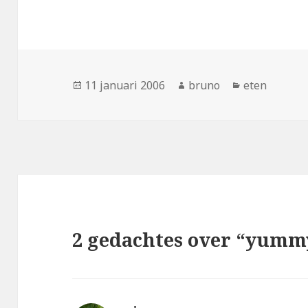
Geplaatst
Auteur
Categorieën
11 januari 2006
bruno
eten
op
2 gedachtes over “yumm