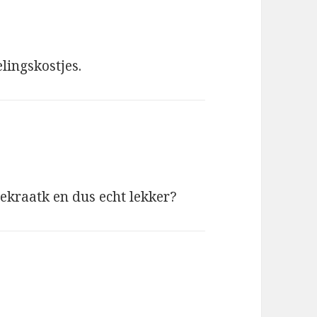
elingskostjes.
gekraatk en dus echt lekker?