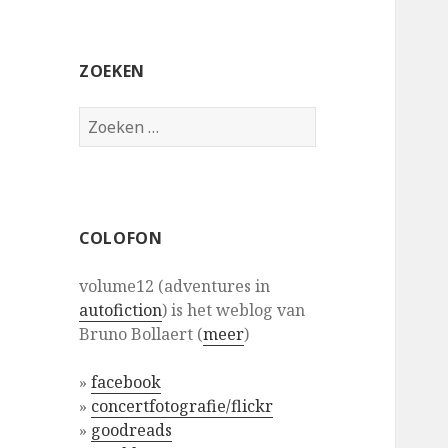
ZOEKEN
Zoeken
naar:
COLOFON
volume12 (adventures in
autofiction
) is het weblog van
Bruno Bollaert (
meer
)
»
facebook
»
concertfotografie/flickr
»
goodreads