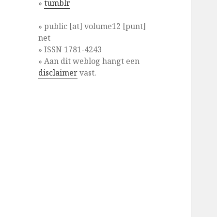
»
tumblr
» public [at] volume12 [punt]
net
» ISSN 1781-4243
» Aan dit weblog hangt een
disclaimer
vast.