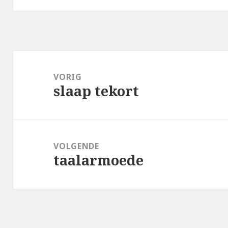
Bericht
navigatie
VORIG
slaap tekort
Vorig
bericht:
VOLGENDE
taalarmoede
Volgend
bericht: