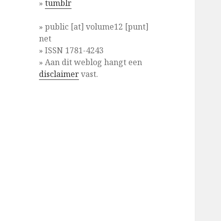
»
tumblr
» public [at] volume12 [punt]
net
» ISSN 1781-4243
» Aan dit weblog hangt een
disclaimer
vast.