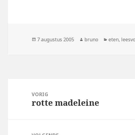
Geplaatst
Auteur
Categorieë
7 augustus 2005
bruno
eten
,
leesv
op
Bericht
navigatie
VORIG
rotte madeleine
Vorig
bericht: