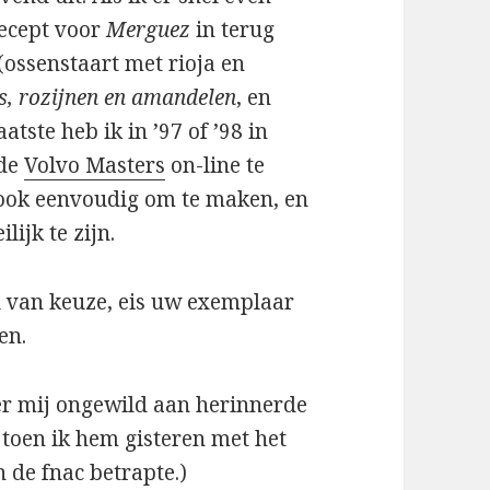
recept voor
Merguez
in terug
(ossenstaart met rioja en
s, rozijnen en amandelen
, en
laatste heb ik in ’97 of ’98 in
 de
Volvo Masters
on-line te
s ook eenvoudig om te maken, en
lijk te zijn.
 van keuze, eis uw exemplaar
en.
er mij ongewild aan herinnerde
 toen ik hem gisteren met het
n de fnac betrapte.)