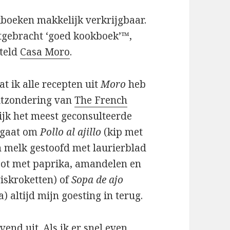
boeken makkelijk verkrijgbaar.
itgebracht ‘goed kookboek’™,
iteld
Casa Moro
.
t ik alle recepten uit
Moro
heb
itzondering van
The French
lijk het meest geconsulteerde
u gaat om
Pollo al ajillo
(kip met
n melk gestoofd met laurierblad
pot met paprika, amandelen en
iskroketten) of
Sopa de ajo
a) altijd mijn goesting in terug.
vend uit. Als ik er snel even