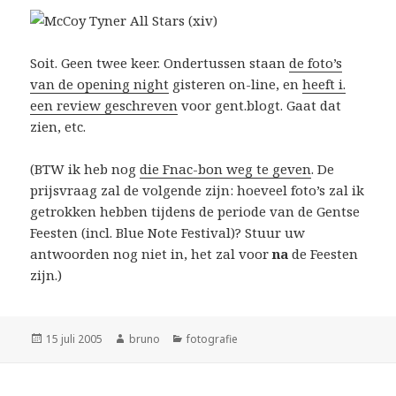
Soit. Geen twee keer. Ondertussen staan
de foto’s
van de opening night
gisteren on-line, en
heeft i.
een review geschreven
voor gent.blogt. Gaat dat
zien, etc.
(BTW ik heb nog
die Fnac-bon weg te geven
. De
prijsvraag zal de volgende zijn: hoeveel foto’s zal ik
getrokken hebben tijdens de periode van de Gentse
Feesten (incl. Blue Note Festival)? Stuur uw
antwoorden nog niet in, het zal voor
na
de Feesten
zijn.)
Geplaatst
Auteur
Categorieën
15 juli 2005
bruno
fotografie
op