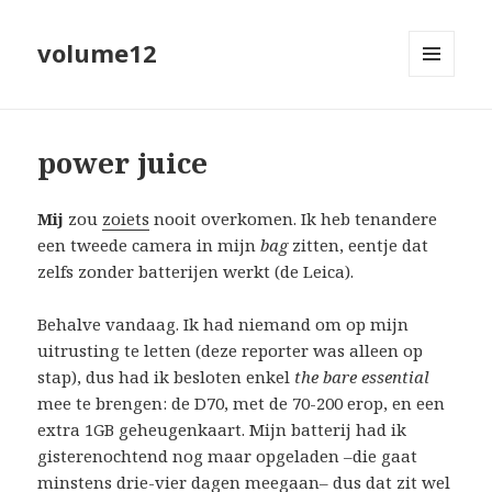
volume12
MENU
EN
WIDGETS
power juice
Mij
zou
zoiets
nooit overkomen. Ik heb tenandere
een tweede camera in mijn
bag
zitten, eentje dat
zelfs zonder batterijen werkt (de Leica).
Behalve vandaag. Ik had niemand om op mijn
uitrusting te letten (deze reporter was alleen op
stap), dus had ik besloten enkel
the bare essential
mee te brengen: de D70, met de 70-200 erop, en een
extra 1GB geheugenkaart. Mijn batterij had ik
gisterenochtend nog maar opgeladen –die gaat
minstens drie-vier dagen meegaan– dus dat zit wel