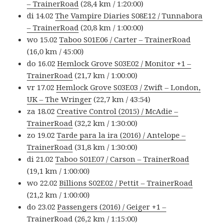
– TrainerRoad
(28,4 km / 1:20:00)
di 14.02
The Vampire Diaries S08E12 / Tunnabora
– TrainerRoad
(20,8 km / 1:00:00)
wo 15.02
Taboo S01E06 / Carter – TrainerRoad
(16,0 km / 45:00)
do 16.02
Hemlock Grove S03E02 / Monitor +1 –
TrainerRoad
(21,7 km / 1:00:00)
vr 17.02
Hemlock Grove S03E03 / Zwift – London,
UK – The Wringer
(22,7 km / 43:54)
za 18.02
Creative Control (2015) / McAdie –
TrainerRoad
(32,2 km / 1:30:00)
zo 19.02
Tarde para la ira (2016) / Antelope –
TrainerRoad
(31,8 km / 1:30:00)
di 21.02
Taboo S01E07 / Carson – TrainerRoad
(19,1 km / 1:00:00)
wo 22.02
Billions S02E02 / Pettit – TrainerRoad
(21,2 km / 1:00:00)
do 23.02
Passengers (2016) / Geiger +1 –
TrainerRoad
(26,2 km / 1:15:00)