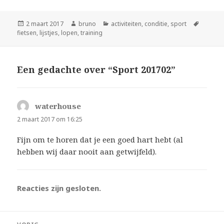
Geplaatst
Auteur
Categorieën
Tags
2 maart 2017
bruno
activiteiten
,
conditie
,
sport
op
fietsen
,
lijstjes
,
lopen
,
training
Een gedachte over “Sport 201702”
waterhouse
schreef:
2 maart 2017 om 16:25
Fijn om te horen dat je een goed hart hebt (al
hebben wij daar nooit aan getwijfeld).
Reacties zijn gesloten.
Bericht