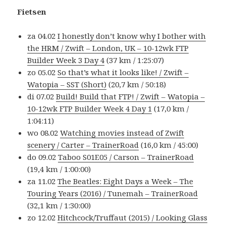
Fietsen
za 04.02
I honestly don’t know why I bother with
the HRM / Zwift – London, UK – 10-12wk FTP
Builder Week 3 Day 4
(37 km / 1:25:07)
zo 05.02
So that’s what it looks like! / Zwift –
Watopia – SST (Short)
(20,7 km / 50:18)
di 07.02
Build! Build that FTP! / Zwift – Watopia –
10-12wk FTP Builder Week 4 Day 1
(17,0 km /
1:04:11)
wo 08.02
Watching movies instead of Zwift
scenery / Carter – TrainerRoad
(16,0 km / 45:00)
do 09.02
Taboo S01E05 / Carson – TrainerRoad
(19,4 km / 1:00:00)
za 11.02
The Beatles: Eight Days a Week – The
Touring Years (2016) / Tunemah – TrainerRoad
(32,1 km / 1:30:00)
zo 12.02
Hitchcock/Truffaut (2015) / Looking Glass