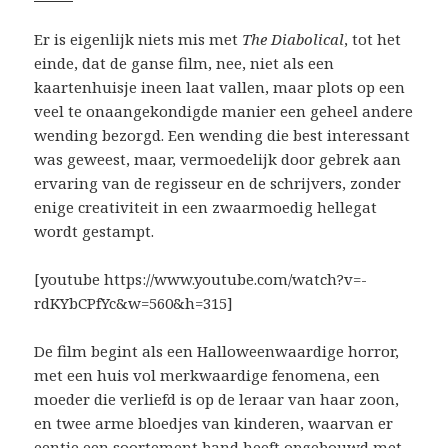
Er is eigenlijk niets mis met
The Diabolical
, tot het
einde, dat de ganse film, nee, niet als een
kaartenhuisje ineen laat vallen, maar plots op een
veel te onaangekondigde manier een geheel andere
wending bezorgd. Een wending die best interessant
was geweest, maar, vermoedelijk door gebrek aan
ervaring van de regisseur en de schrijvers, zonder
enige creativiteit in een zwaarmoedig hellegat
wordt gestampt.
[youtube https://www.youtube.com/watch?v=-
rdKYbCPfYc&w=560&h=315]
De film begint als een Halloweenwaardige horror,
met een huis vol merkwaardige fenomena, een
moeder die verliefd is op de leraar van haar zoon,
en twee arme bloedjes van kinderen, waarvan er
eentje een soortement band heeft opgebouwd met