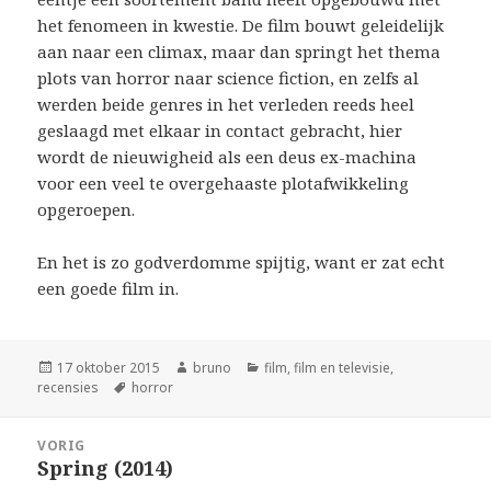
het fenomeen in kwestie. De film bouwt geleidelijk
aan naar een climax, maar dan springt het thema
plots van horror naar science fiction, en zelfs al
werden beide genres in het verleden reeds heel
geslaagd met elkaar in contact gebracht, hier
wordt de nieuwigheid als een deus ex-machina
voor een veel te overgehaaste plotafwikkeling
opgeroepen.
En het is zo godverdomme spijtig, want er zat echt
een goede film in.
Geplaatst
Auteur
Categorieën
17 oktober 2015
bruno
film
,
film en televisie
,
op
Tags
recensies
horror
Bericht
VORIG
navigatie
Spring (2014)
Vorig