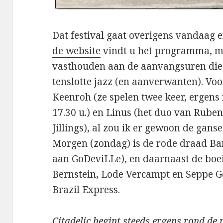
Dat festival gaat overigens vandaag 
de website
vindt u het programma, ma
vasthouden aan de aanvangsuren die u
tenslotte jazz (en aanverwanten). Vo
Keenroh (ze spelen twee keer, ergens
17.30 u.) en Linus (het duo van Rub
Jillings), al zou ik er gewoon de gans
Morgen (zondag) is de rode draad Ba
aan GoDeviLLe), en daarnaast de boe
Bernstein, Lode Vercampt en Seppe G
Brazil Express.
Citadelic
begint steeds ergens rond de m