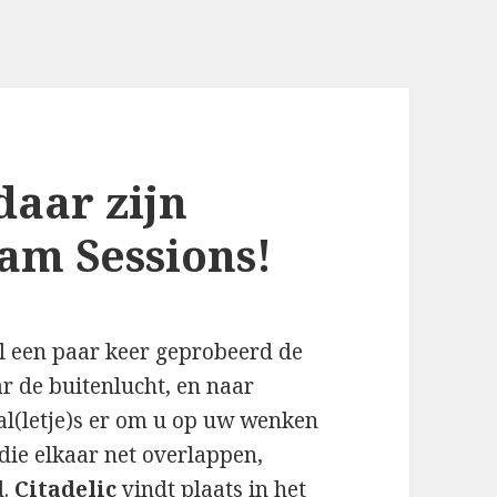
daar zijn
Ham Sessions!
 al een paar keer geprobeerd de
ar de buitenlucht, en naar
ival(letje)s er om u op uw wenken
die elkaar net overlappen,
d.
Citadelic
vindt plaats in het