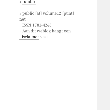
»
tumblr
» public [at] volume12 [punt]
net
» ISSN 1781-4243
» Aan dit weblog hangt een
disclaimer
vast.