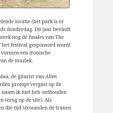
elende locatie (het park is er
inds donderdag. Dit jaar bevindt
 week nog de finales van The
of het festival gesponsord wordt
 vormen een ironische
van de muziek.
aa, de gitarist van
Alien
werden prompt vergast op de
 naam ik niet heb onthouden
 terug op de site). Als
en die tijd stroomden de tranen