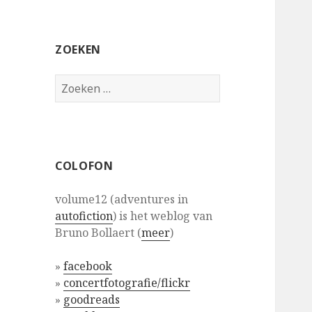
ZOEKEN
Zoeken
naar:
COLOFON
volume12 (adventures in
autofiction
) is het weblog van
Bruno Bollaert (
meer
)
»
facebook
»
concertfotografie/flickr
»
goodreads