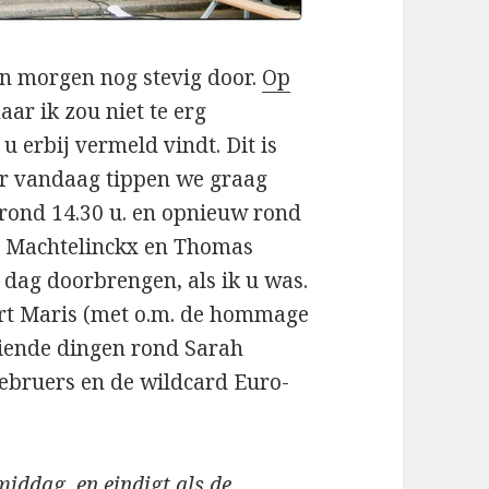
en morgen nog stevig door.
Op
ar ik zou niet te erg
 erbij vermeld vindt. Dit is
or vandaag tippen we graag
 rond 14.30 u. en opnieuw rond
en Machtelinckx en Thomas
e dag doorbrengen, als ik u was.
rt Maris (met o.m. de hommage
iende dingen rond Sarah
ebruers en de wildcard Euro-
iddag, en eindigt als de