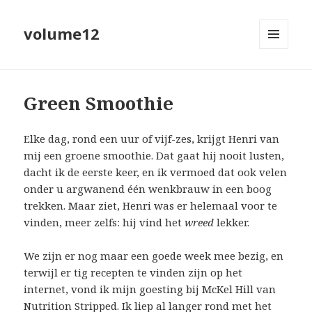
volume12
MENU
EN
WIDGETS
Green Smoothie
Elke dag, rond een uur of vijf-zes, krijgt Henri van
mij een groene smoothie. Dat gaat hij nooit lusten,
dacht ik de eerste keer, en ik vermoed dat ook velen
onder u argwanend één wenkbrauw in een boog
trekken. Maar ziet, Henri was er helemaal voor te
vinden, meer zelfs: hij vind het
wreed
lekker.
We zijn er nog maar een goede week mee bezig, en
terwijl er tig recepten te vinden zijn op het
internet, vond ik mijn goesting bij McKel Hill van
Nutrition Stripped
. Ik liep al langer rond met het