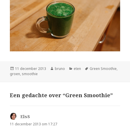
Geplaatst
Auteur
Categorieën
Tags
11 december 2013
bruno
eten
Green Smoothie
,
op
groen
,
smoothie
Een gedachte over “Green Smoothie”
ElsS
schreef:
11 december 2013 om 17:27