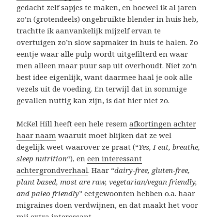
gedacht zelf sapjes te maken, en hoewel ik al jaren
zo’n (grotendeels) ongebruikte blender in huis heb,
trachtte ik aanvankelijk mijzelf ervan te
overtuigen zo’n slow sapmaker in huis te halen. Zo
eentje waar alle pulp wordt uitgefilterd en waar
men alleen maar puur sap uit overhoudt. Niet zo’n
best idee eigenlijk, want daarmee haal je ook alle
vezels uit de voeding. En terwijl dat in sommige
gevallen nuttig kan zijn, is dat hier niet zo.
McKel Hill heeft een hele resem
afkortingen achter
haar naam
waaruit moet blijken dat ze wel
degelijk weet waarover ze praat (“
Yes, I eat, breathe,
sleep nutrition
“), en
een interessant
achtergrondverhaal
. Haar “
dairy-free, gluten-free,
plant based, most are raw, vegetarian/vegan friendly,
and paleo friendly
” eetgewoonten hebben o.a. haar
migraines doen verdwijnen, en dat maakt het voor
mij extra interessant.