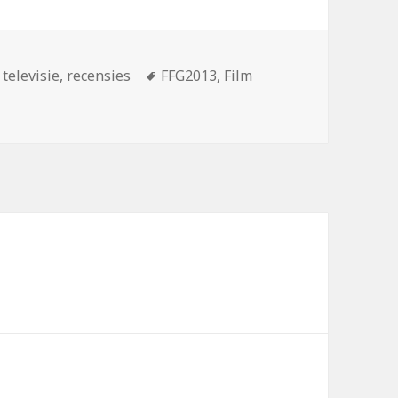
n
Tags
 televisie
,
recensies
FFG2013
,
Film