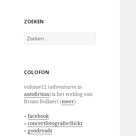
ZOEKEN
Zoeken
naar:
COLOFON
volume12 (adventures in
autofiction
) is het weblog van
Bruno Bollaert (
meer
)
»
facebook
»
concertfotografie/flickr
»
goodreads