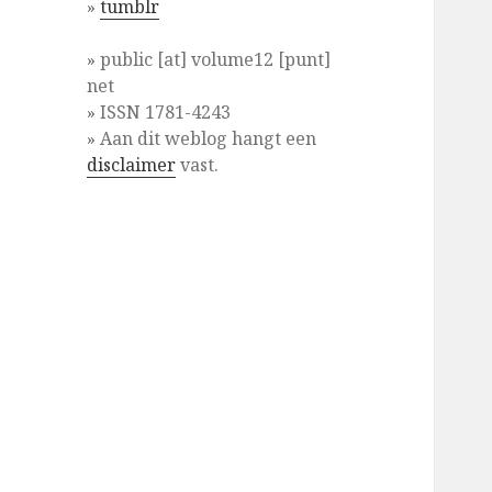
»
tumblr
» public [at] volume12 [punt]
net
» ISSN 1781-4243
» Aan dit weblog hangt een
disclaimer
vast.