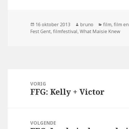
Geplaatst
Auteur
Categorieë
16 oktober 2013
bruno
film
,
film en
op
Fest Gent
,
filmfestival
,
What Maisie Knew
Bericht
navigatie
VORIG
FFG: Kelly + Victor
Vorig
bericht:
VOLGENDE