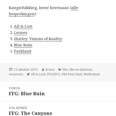
Rangschikking, beste bovenaan (
alle
besprekingen
):
All Is Lost
Leones
Shirley: Visions of Reality
Blue Ruin
Parkland
Geplaatst
Auteur
Categorieën
12 oktober 2013
bruno
film
,
film en televisie
,
op
Tags
recensies
All Is Lost
,
FFG2013
,
Film Fest Gent
,
filmfestival
Bericht
VORIG
navigatie
FFG: Blue Ruin
Vorig
bericht:
VOLGENDE
FFG: The Canyons
Volgend