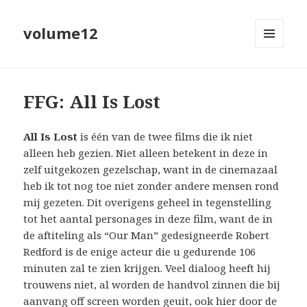
volume12
MENU
EN
WIDGETS
FFG: All Is Lost
All Is Lost
is één van de twee films die ik niet
alleen heb gezien. Niet alleen betekent in deze in
zelf uitgekozen gezelschap, want in de cinemazaal
heb ik tot nog toe niet zonder andere mensen rond
mij gezeten. Dit overigens geheel in tegenstelling
tot het aantal personages in deze film, want de in
de aftiteling als “Our Man” gedesigneerde Robert
Redford is de enige acteur die u gedurende 106
minuten zal te zien krijgen. Veel dialoog heeft hij
trouwens niet, al worden de handvol zinnen die bij
aanvang off screen worden geuit, ook hier door de