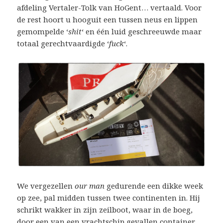
afdeling Vertaler-Tolk van HoGent… vertaald. Voor
de rest hoort u hooguit een tussen neus en lippen
gemompelde ‘
shit
‘ en één luid geschreeuwde maar
totaal gerechtvaardigde ‘
fuck
‘.
We vergezellen
our man
gedurende een dikke week
op zee, pal midden tussen twee continenten in. Hij
schrikt wakker in zijn zeilboot, waar in de boeg,
door een van een vrachtschip gevallen container,