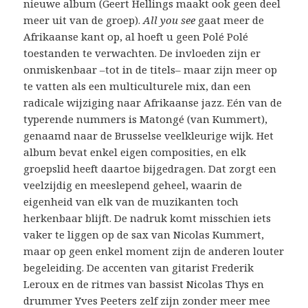
nieuwe album (Geert Hellings maakt ook geen deel
meer uit van de groep).
All you see
gaat meer de
Afrikaanse kant op, al hoeft u geen Polé Polé
toestanden te verwachten. De invloeden zijn er
onmiskenbaar –tot in de titels– maar zijn meer op
te vatten als een multiculturele mix, dan een
radicale wijziging naar Afrikaanse jazz. Eén van de
typerende nummers is Matongé (van Kummert),
genaamd naar de Brusselse veelkleurige wijk. Het
album bevat enkel eigen composities, en elk
groepslid heeft daartoe bijgedragen. Dat zorgt een
veelzijdig en meeslepend geheel, waarin de
eigenheid van elk van de muzikanten toch
herkenbaar blijft. De nadruk komt misschien iets
vaker te liggen op de sax van Nicolas Kummert,
maar op geen enkel moment zijn de anderen louter
begeleiding. De accenten van gitarist Frederik
Leroux en de ritmes van bassist Nicolas Thys en
drummer Yves Peeters zelf zijn zonder meer mee