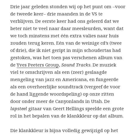
Drie jaar geleden stonden wij op het punt om –voor
de tweede keer– drie maanden in de VS te
verblijven. De eerste keer had ons geleerd dat we
beter niet te veel naar daar meesleurden, want dat
we toch minstens met één extra valies naar huis
zouden terug keren. Eén van de weinige cd’s (twee
of drie), die ik niet geript in mijn schoudertas had
gestoken, was het toen pas verschenen album van
de
Yves Peeters Group
,
Sound Tracks
. De muziek
viel te omschrijven als een (zeer) geslaagde
mengeling van jazz en Americana, en fungeerde
als een overheerlijke soundtrack (vergeef de voor
de hand liggende woordspeling) op onze ritten
door onder meer de Canyonlands in Utah. De
lapsteel
gitaar van Geert Hellings speelde een grote
rol in het bepalen van de klankkleur op dat album.
Die klankkleur is bijna volledig gewijzigd op het