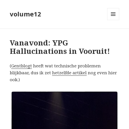
volume12
MENU
EN
WIDGETS
Vanavond: YPG
Hallucinations in Vooruit!
(
Gentblogt
heeft wat technische problemen
blijkbaar, dus ik zet
hetzelfde artikel
nog even hier
ook.)