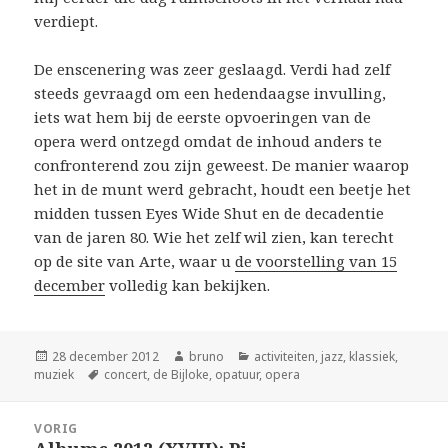
verdiept.
De enscenering was zeer geslaagd. Verdi had zelf
steeds gevraagd om een hedendaagse invulling,
iets wat hem bij de eerste opvoeringen van de
opera werd ontzegd omdat de inhoud anders te
confronterend zou zijn geweest. De manier waarop
het in de munt werd gebracht, houdt een beetje het
midden tussen Eyes Wide Shut en de decadentie
van de jaren 80. Wie het zelf wil zien, kan terecht
op de site van Arte, waar u
de voorstelling van 15
december
volledig kan bekijken.
Geplaatst
Auteur
Categorieën
28 december 2012
bruno
activiteiten
,
jazz
,
klassiek
,
op
Tags
muziek
concert
,
de Bijloke
,
opatuur
,
opera
Bericht
VORIG
navigatie