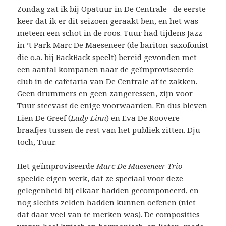
Zondag zat ik bij
Opatuur
in De Centrale –de eerste
keer dat ik er dit seizoen geraakt ben, en het was
meteen een schot in de roos. Tuur had tijdens Jazz
in ’t Park Marc De Maeseneer (de bariton saxofonist
die o.a. bij BackBack speelt) bereid gevonden met
een aantal kompanen naar de geïmproviseerde
club in de cafetaria van De Centrale af te zakken.
Geen drummers en geen zangeressen, zijn voor
Tuur steevast de enige voorwaarden. En dus bleven
Lien De Greef (
Lady Linn
) en Eva De Roovere
braafjes tussen de rest van het publiek zitten. Dju
toch, Tuur.
Het geïmproviseerde
Marc De Maeseneer Trio
speelde eigen werk, dat ze speciaal voor deze
gelegenheid bij elkaar hadden gecomponeerd, en
nog slechts zelden hadden kunnen oefenen (niet
dat daar veel van te merken was). De composities