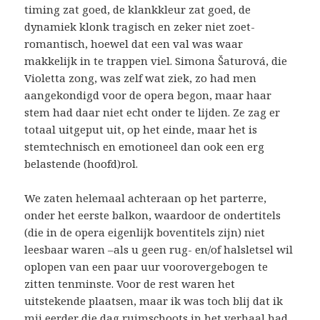
timing zat goed, de klankkleur zat goed, de
dynamiek klonk tragisch en zeker niet zoet-
romantisch, hoewel dat een val was waar
makkelijk in te trappen viel. Simona Šaturová, die
Violetta zong, was zelf wat ziek, zo had men
aangekondigd voor de opera begon, maar haar
stem had daar niet echt onder te lijden. Ze zag er
totaal uitgeput uit, op het einde, maar het is
stemtechnisch en emotioneel dan ook een erg
belastende (hoofd)rol.
We zaten helemaal achteraan op het parterre,
onder het eerste balkon, waardoor de ondertitels
(die in de opera eigenlijk boventitels zijn) niet
leesbaar waren –als u geen rug- en/of halsletsel wil
oplopen van een paar uur voorovergebogen te
zitten tenminste. Voor de rest waren het
uitstekende plaatsen, maar ik was toch blij dat ik
mij eerder die dag ruimschoots in het verhaal had