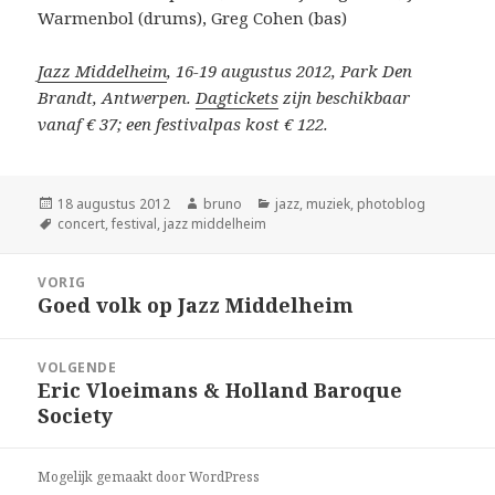
Warmenbol (drums), Greg Cohen (bas)
Jazz Middelheim
, 16-19 augustus 2012, Park Den
Brandt, Antwerpen.
Dagtickets
zijn beschikbaar
vanaf € 37; een festivalpas kost € 122.
Geplaatst
Auteur
Categorieën
18 augustus 2012
bruno
jazz
,
muziek
,
photoblog
op
Tags
concert
,
festival
,
jazz middelheim
Bericht
VORIG
navigatie
Goed volk op Jazz Middelheim
Vorig
bericht:
VOLGENDE
Eric Vloeimans & Holland Baroque
Volgend
Society
bericht:
Mogelijk gemaakt door WordPress