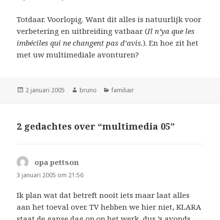
Totdaar. Voorlopig. Want dit alles is natuurlijk voor
verbetering en uitbreiding vatbaar (
Il n’ya que les
imbéciles qui ne changent pas d’avis.
). En hoe zit het
met uw multimediale avonturen?
Geplaatst
Auteur
Categorieën
2 januari 2005
bruno
familiair
op
2 gedachtes over “multimedia 05”
opa pettson
schreef:
3 januari 2005 om 21:56
Ik plan wat dat betreft nooit iets maar laat alles
aan het toeval over. TV hebben we hier niet, KLARA
staat de ganse dag op op het werk, dus ’s avonds