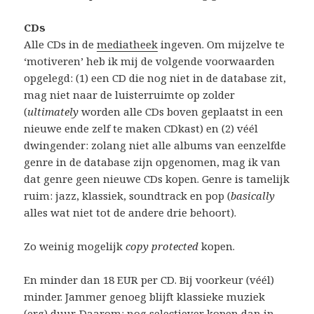
CDs
Alle CDs in de
mediatheek
ingeven. Om mijzelve te
‘motiveren’ heb ik mij de volgende voorwaarden
opgelegd: (1) een CD die nog niet in de database zit,
mag niet naar de luisterruimte op zolder
(
ultimately
worden alle CDs boven geplaatst in een
nieuwe ende zelf te maken CDkast) en (2) véél
dwingender: zolang niet alle albums van eenzelfde
genre in de database zijn opgenomen, mag ik van
dat genre geen nieuwe CDs kopen. Genre is tamelijk
ruim: jazz, klassiek, soundtrack en pop (
basically
alles wat niet tot de andere drie behoort).
Zo weinig mogelijk
copy protected
kopen.
En minder dan 18 EUR per CD. Bij voorkeur (véél)
minder. Jammer genoeg blijft klassieke muziek
(erg) duur. Daarom: nog selectiever kopen dan in