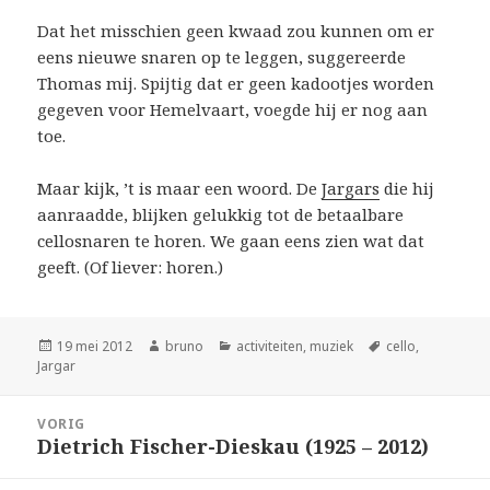
Dat het misschien geen kwaad zou kunnen om er
eens nieuwe snaren op te leggen, suggereerde
Thomas mij. Spijtig dat er geen kadootjes worden
gegeven voor Hemelvaart, voegde hij er nog aan
toe.
Maar kijk, ’t is maar een woord. De
Jargars
die hij
aanraadde, blijken gelukkig tot de betaalbare
cellosnaren te horen. We gaan eens zien wat dat
geeft. (Of liever: horen.)
Geplaatst
Auteur
Categorieën
Tags
19 mei 2012
bruno
activiteiten
,
muziek
cello
,
op
Jargar
Bericht
VORIG
navigatie
Dietrich Fischer-Dieskau (1925 – 2012)
Vorig
bericht: