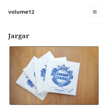
volume12
MENU
EN
WIDGETS
Jargar