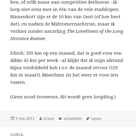
ben, of zelfs maar aan competities deelneem –ik
loop niet eens mee in één van de vele stadslopen.
Binnenkort zijn er de 10 km van Gent (of hoe heet
dat), en nadien de Midzomernachtrun, maar ik
verkies zonder aarzeling
The Loneliness of the Long
Distance Runner
.
Edoch: 205 km op een maand, dat is goed voor een
dikke 45 km per week –al blijkt dat ik mijn afstand
bijna verdubbeld heb t.o.v. de maand ervoor (129
km in maart). Misschien zit het weer er voor iets
tussen.
(Geen nood trouwens, dit wordt geen loopblog.)
Geplaatst
Auteur
Categorieën
Tags
3 mei 2012
bruno
activiteiten
lopen
op
Bericht
VORIG