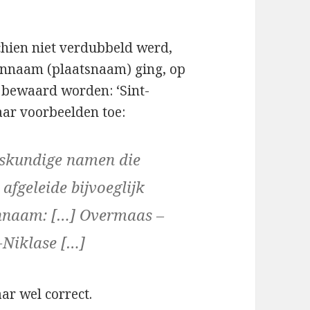
chien niet verdubbeld werd,
gennaam (plaatsnaam) ging, op
n bewaard worden: ‘Sint-
aar voorbeelden toe:
kskundige namen die
afgeleide bijvoeglijk
ennaam: […] Overmaas –
-Niklase […]
aar wel correct.