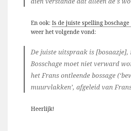
dien verstande dat alleen de s w
En ook:
Is de juiste spelling boschag
weer het volgende vond:
De juiste uitspraak is [bosaazje], 
Bosschage moet niet verward wo
het Frans ontleende bossage (‘bew
muurvlakken’, afgeleid van Frans
Heerlijk!