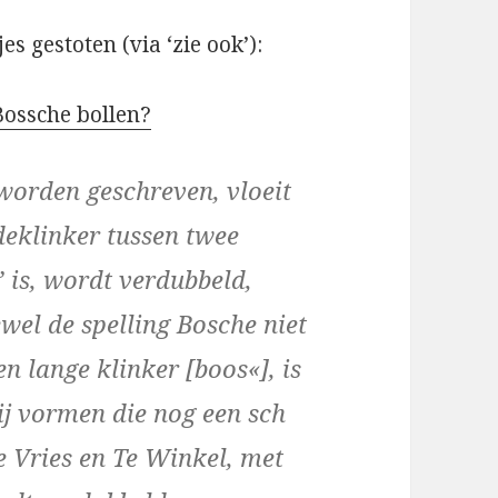
s gestoten (via ‘zie ook’):
 Bossche bollen?
worden geschreven, vloeit
deklinker tussen twee
’ is, wordt verdubbeld,
ewel de spelling Bosche niet
n lange klinker [boos«], is
ij vormen die nog een sch
e Vries en Te Winkel, met