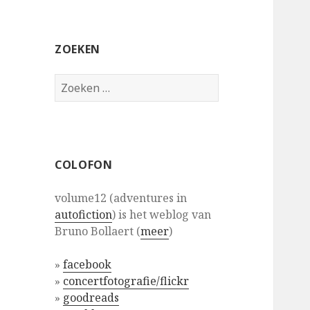
ZOEKEN
Zoeken
naar:
COLOFON
volume12 (adventures in
autofiction
) is het weblog van
Bruno Bollaert (
meer
)
»
facebook
»
concertfotografie/flickr
»
goodreads