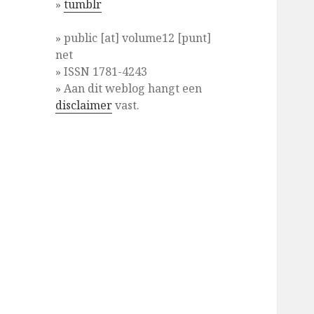
»
tumblr
» public [at] volume12 [punt]
net
» ISSN 1781-4243
» Aan dit weblog hangt een
disclaimer
vast.