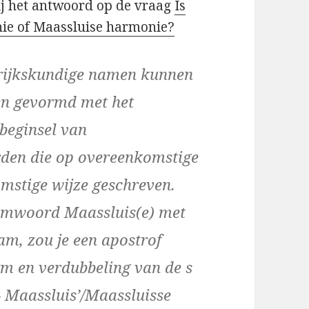
ij het antwoord op de vraag
Is
nie of Maassluise harmonie?
rijkskundige namen kunnen
en gevormd met het
 beginsel van
en die op overeenkomstige
mstige wijze geschreven.
aamwoord Maassluis(e) met
aam, zou je een apostrof
m en verdubbeling van de s
– Maassluis’/Maassluisse