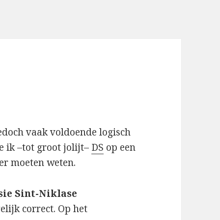
 edoch vaak voldoende logisch
k –tot groot jolijt–
DS
op een
ter moeten weten.
sie Sint-Niklase
elijk correct. Op het