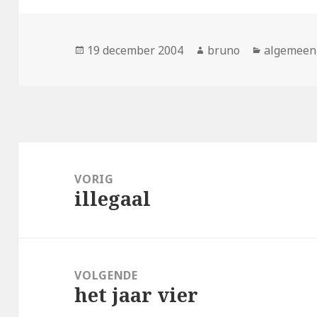
Geplaatst
Auteur
Categorie
19 december 2004
bruno
algemeen
op
Bericht
navigatie
VORIG
illegaal
Vorig
bericht:
VOLGENDE
het jaar vier
Volgend
bericht: