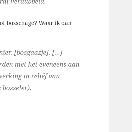
ordt verdubbeld.
e of bosschage?
Waar ik dan
niet: [bosgaazje]. […]
rden met het eveneens aan
erking in reliëf van
 bosseler).