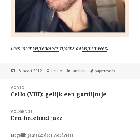
Lees meer
wijvenblogs
tijdens de
wijvenweek
.
Geplaatst
Auteur
Categorieën
Tags
16 maart 2012
bruno
familiair
wijvenweek
op
Bericht
VORIG
navigatie
Cello (VIII): gelijk een gordijntje
Vorig
bericht:
VOLGENDE
Een heleboel jazz
Volgend
bericht:
Mogelijk gemaakt door WordPress