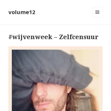
volume12
MENU
EN
WIDGETS
#wijvenweek – Zelfcensuur