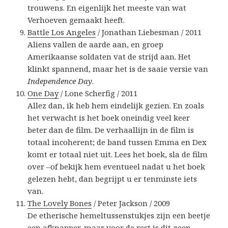
trouwens. En eigenlijk het meeste van wat
Verhoeven gemaakt heeft.
Battle Los Angeles
/ Jonathan Liebesman / 2011
Aliens vallen de aarde aan, en groep
Amerikaanse soldaten vat de strijd aan. Het
klinkt spannend, maar het is de saaie versie van
Independence Day
.
One Day
/ Lone Scherfig / 2011
Allez dan, ik heb hem eindelijk gezien. En zoals
het verwacht is het boek oneindig veel keer
beter dan de film. De verhaallijn in de film is
totaal incoherent; de band tussen Emma en Dex
komt er totaal niet uit. Lees het boek, sla de film
over –of bekijk hem eventueel nadat u het boek
gelezen hebt, dan begrijpt u er tenminste iets
van.
The Lovely Bones
/ Peter Jackson / 2009
De etherische hemeltussenstukjes zijn een beetje
een afknapper, maar voor de rest is dit geen