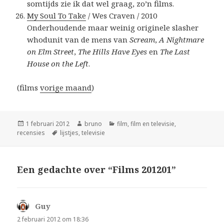
somtijds zie ik dat wel graag, zo’n films.
My Soul To Take
/ Wes Craven / 2010
Onderhoudende maar weinig originele slasher
whodunit van de mens van
Scream
,
A Nightmare
on Elm Street
,
The Hills Have Eyes
en
The Last
House on the Left
.
(films
vorige maand
)
Geplaatst
Auteur
Categorieën
1 februari 2012
bruno
film
,
film en televisie
,
op
Tags
recensies
lijstjes
,
televisie
Een gedachte over “Films 201201”
Guy
schreef:
2 februari 2012 om 18:36