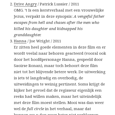
Drive Angry
/ Patrick Lussier / 2011
OMG. ’t Is een kerstverhaal met een vrouwelijke
Jezus, verpakt in deze synopsis:
A vengeful father
escapes from hell and chases after the men who
killed his daughter and kidnapped his
granddaughter.
Hanna
/ Joe Wright / 2011
Er zitten heel goede elementen in deze film en er
wordt veelal naar behoren geacteerd (vooral ook
door het hoofdpersonage Hanna, gespeeld door
Saoirse Ronan), maar toch behoort deze film
niet tot het blijvende betere werk. De uitwerking
is iets té langdradig en overbodig, de
uitweidingen te weinig pertinent. Soms krijgt de
kijker het gevoel dat de regisseur eigenlijk een
reeks had willen maken, maar het uiteindelijk
met deze film moest stellen. Mooi was dan weer
wel de
full circle
in het verhaal, maar dat
kunnen we u dan weer beter niet verklappen.