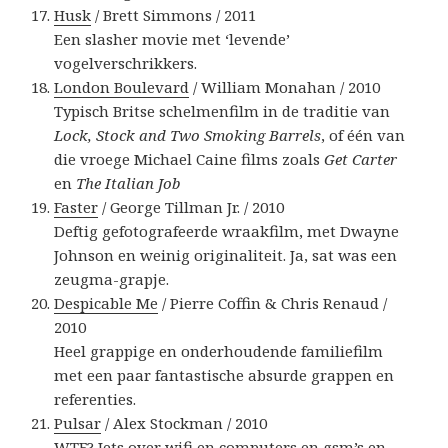
Husk
/ Brett Simmons / 2011
Een slasher movie met ‘levende’
vogelverschrikkers.
London Boulevard
/ William Monahan / 2010
Typisch Britse schelmenfilm in de traditie van
Lock, Stock and Two Smoking Barrels
, of één van
die vroege Michael Caine films zoals
Get Carter
en
The Italian Job
Faster
/ George Tillman Jr. / 2010
Deftig gefotografeerde wraakfilm, met Dwayne
Johnson en weinig originaliteit. Ja, sat was een
zeugma-grapje.
Despicable Me
/ Pierre Coffin & Chris Renaud /
2010
Heel grappige en onderhoudende familiefilm
met een paar fantastische absurde grappen en
referenties.
Pulsar
/ Alex Stockman / 2010
WTF? Iets over wifi en computers en gsm’s en