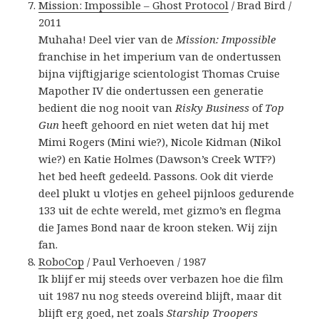
Mission: Impossible – Ghost Protocol
/ Brad Bird /
2011
Muhaha! Deel vier van de
Mission: Impossible
franchise in het imperium van de ondertussen
bijna vijftigjarige scientologist Thomas Cruise
Mapother IV die ondertussen een generatie
bedient die nog nooit van
Risky Business
of
Top
Gun
heeft gehoord en niet weten dat hij met
Mimi Rogers (Mini wie?), Nicole Kidman (Nikol
wie?) en Katie Holmes (Dawson’s Creek WTF?)
het bed heeft gedeeld. Passons. Ook dit vierde
deel plukt u vlotjes en geheel pijnloos gedurende
133 uit de echte wereld, met gizmo’s en flegma
die James Bond naar de kroon steken. Wij zijn
fan.
RoboCop
/ Paul Verhoeven / 1987
Ik blijf er mij steeds over verbazen hoe die film
uit 1987 nu nog steeds overeind blijft, maar dit
blijft erg goed, net zoals
Starship Troopers