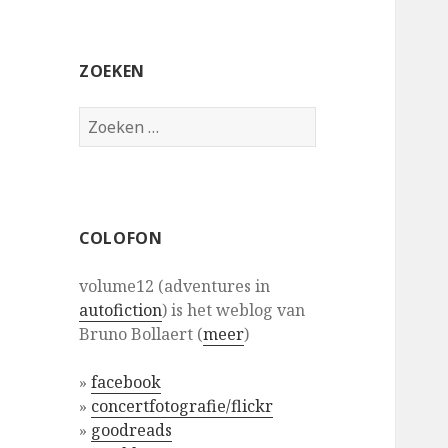
ZOEKEN
Zoeken
naar:
COLOFON
volume12 (adventures in
autofiction
) is het weblog van
Bruno Bollaert (
meer
)
»
facebook
»
concertfotografie/flickr
»
goodreads