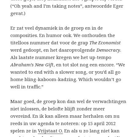
(“Oh yeah and I’m taking notes”, antwoordde Eger
gevat.)
Er zat veel dynamiek in de groep en in de
composities. En humor ook. We onthouden the
titelloos nummer dat voor de grap
The Economist
werd gedoopt, en het daaropvolgende
Democracy
.
Als laatste nummer kregen we het up-tempo
Abraham’s New Gift
, en tot slot nog een encore. “We
wanted to end with a slower song, or you’d all go
home bling-kaboom-kadzing. Which wouldn’t go
well in traffic.”
Maar goed, de groep kon dan wel de verwachtingen
niet inlossen, de belofte blijft zonder meer
overeind. En ik kan alleen maar herhalen om nu
reeds in uw agenda te noteren: op 15 april 2012
spelen ze in
Vrijstaat O.
En als u zo lang niet kan