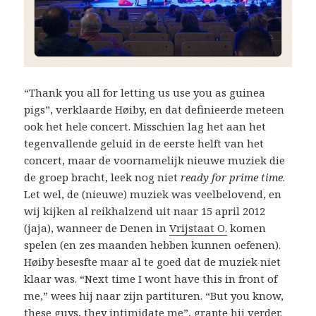
“Thank you all for letting us use you as guinea
pigs”, verklaarde Høiby, en dat definieerde meteen
ook het hele concert. Misschien lag het aan het
tegenvallende geluid in de eerste helft van het
concert, maar de voornamelijk nieuwe muziek die
de groep bracht, leek nog niet
ready for prime time
.
Let wel, de (nieuwe) muziek was veelbelovend, en
wij kijken al reikhalzend uit naar 15 april 2012
(jaja), wanneer de Denen in
Vrijstaat O.
komen
spelen (en zes maanden hebben kunnen oefenen).
Høiby besesfte maar al te goed dat de muziek niet
klaar was. “Next time I wont have this in front of
me,” wees hij naar zijn partituren. “But you know,
these guys, they intimidate me”, grapte hij verder.