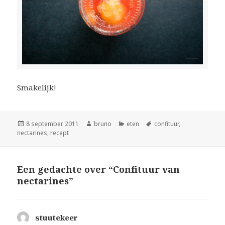
Smakelijk!
Geplaatst
Auteur
Categorieën
Tags
8 september 2011
bruno
eten
confituur
,
op
nectarines
,
recept
Een gedachte over “Confituur van
nectarines”
stuutekeer
schreef: