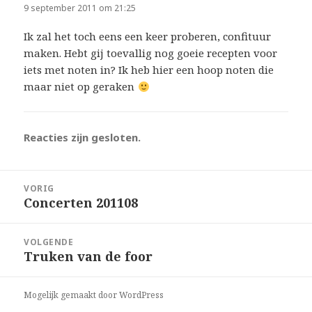
9 september 2011 om 21:25
Ik zal het toch eens een keer proberen, confituur
maken. Hebt gij toevallig nog goeie recepten voor
iets met noten in? Ik heb hier een hoop noten die
maar niet op geraken
Reacties zijn gesloten.
Bericht
VORIG
navigatie
Concerten 201108
Vorig
bericht:
VOLGENDE
Truken van de foor
Volgend
bericht:
Mogelijk gemaakt door WordPress