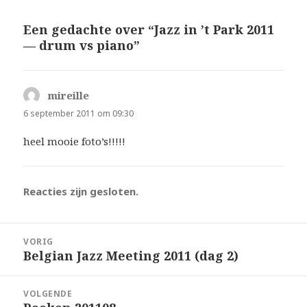
Een gedachte over “Jazz in ’t Park 2011
— drum vs piano”
mireille
schreef:
6 september 2011 om 09:30
heel mooie foto’s!!!!!
Reacties zijn gesloten.
Bericht
VORIG
navigatie
Belgian Jazz Meeting 2011 (dag 2)
Vorig
bericht:
VOLGENDE