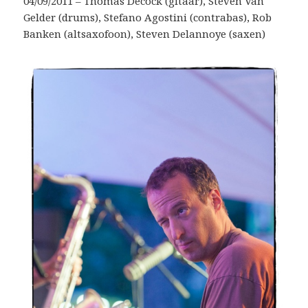
04/09/2011 – Thomas Decock (gitaar), Steven Van
Gelder (drums), Stefano Agostini (contrabas), Rob
Banken (altsaxofoon), Steven Delannoye (saxen)