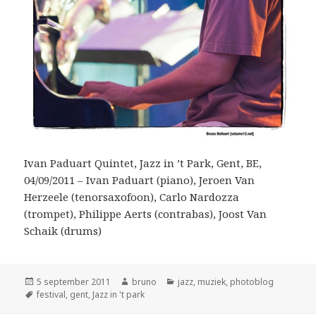
Ivan Paduart Quintet, Jazz in ’t Park, Gent, BE,
04/09/2011 – Ivan Paduart (piano), Jeroen Van
Herzeele (tenorsaxofoon), Carlo Nardozza
(trompet), Philippe Aerts (contrabas), Joost Van
Schaik (drums)
Geplaatst
Auteur
Categorieën
5 september 2011
bruno
jazz
,
muziek
,
photoblog
op
Tags
festival
,
gent
,
Jazz in 't park