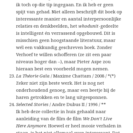
ik toch op die tip ingegaan. En ik heb er geen
spijt van gehad. Niet alleen beschrijft dit boek op
interessante manier en aantal interpersoonlijke
relaties en denkbeelden, het
whodunit
-gedeelte
is intelligent én verrassend opgebouwd. Dit is
misschien geen hoogstaande literatuur, maar
wél een vakkundig geschreven boek. Zonder
Verhoef te willen schofferen (ze zit een paar
niveaus hoger dan –), maar Pieter Aspe zou
hieraan best een voorbeeld mogen nemen.
La Théorie Gaïa
/ Maxime Chattam / 2008 / *(*)
Zeker niet zijn beste werk. Het is nog net
onderhoudend genoeg, maar een beetje bij de
haren getrokken en te lang uitgesponnen.
Selected Stories
/ Andre Dubus II / 1996 / **
Ik heb deze collectie in huis gehaald naar
aanleiding van de film de film
We Don’t Live
Here Anymore
. Hoewel er heel mooie verhalen in
staan, is het niet allemaal even interessant. Dat,