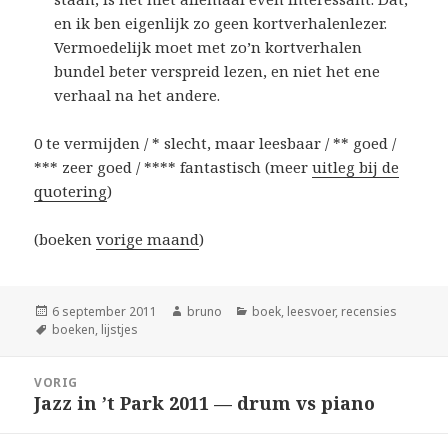
en ik ben eigenlijk zo geen kortverhalenlezer.
Vermoedelijk moet met zo’n kortverhalen
bundel beter verspreid lezen, en niet het ene
verhaal na het andere.
0 te vermijden / * slecht, maar leesbaar / ** goed /
*** zeer goed / **** fantastisch (meer
uitleg bij de
quotering
)
(boeken
vorige maand
)
Geplaatst
Auteur
Categorieën
6 september 2011
bruno
boek
,
leesvoer
,
recensies
op
Tags
boeken
,
lijstjes
Bericht
VORIG
navigatie
Jazz in ’t Park 2011 — drum vs piano
Vorig
bericht: