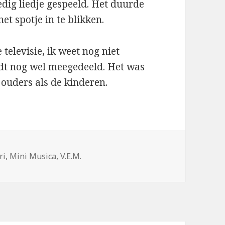
edig liedje gespeeld. Het duurde
et spotje in te blikken.
 televisie, ik weet nog niet
dt nog wel meegedeeld. Het was
 ouders als de kinderen.
s
ri
,
Mini Musica
,
V.E.M.