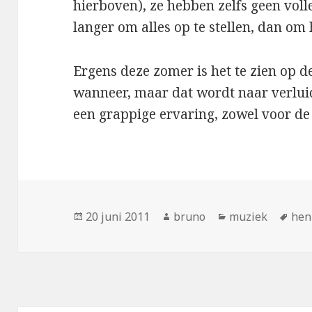
hierboven), ze hebben zelfs geen voll
langer om alles op te stellen, dan om h
Ergens deze zomer is het te zien op de
wanneer, maar dat wordt naar verlui
een grappige ervaring, zowel voor de
Geplaatst
Auteur
Categorieën
Tag
20 juni 2011
bruno
muziek
hen
op