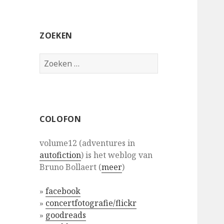
ZOEKEN
Zoeken
naar:
COLOFON
volume12 (adventures in
autofiction
) is het weblog van
Bruno Bollaert (
meer
)
»
facebook
»
concertfotografie/flickr
»
goodreads