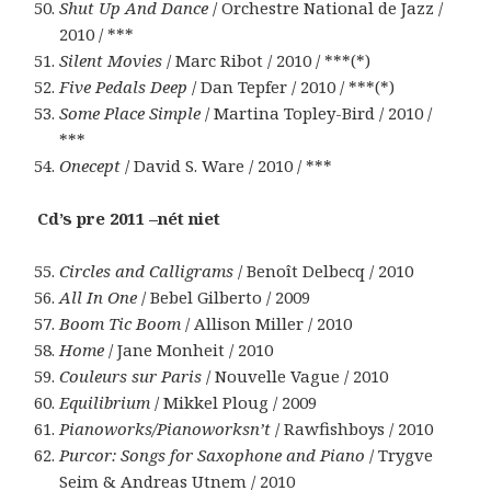
Shut Up And Dance
/ Orchestre National de Jazz /
2010 / ***
Silent Movies
/ Marc Ribot / 2010 / ***(*)
Five Pedals Deep
/ Dan Tepfer / 2010 / ***(*)
Some Place Simple
/ Martina Topley-Bird / 2010 /
***
Onecept
/ David S. Ware / 2010 / ***
Cd’s pre 2011 –nét niet
Circles and Calligrams
/ Benoît Delbecq / 2010
All In One
/ Bebel Gilberto / 2009
Boom Tic Boom
/ Allison Miller / 2010
Home
/ Jane Monheit / 2010
Couleurs sur Paris
/ Nouvelle Vague / 2010
Equilibrium
/ Mikkel Ploug / 2009
Pianoworks/Pianoworksn’t
/ Rawfishboys / 2010
Purcor: Songs for Saxophone and Piano
/ Trygve
Seim & Andreas Utnem / 2010