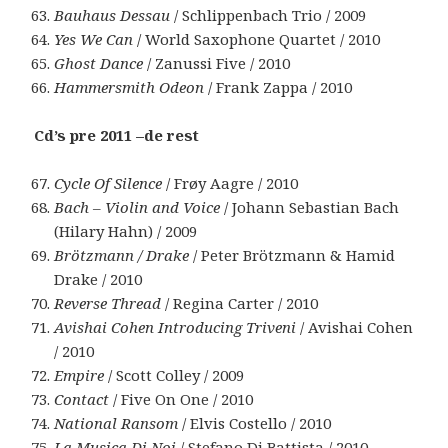
Bauhaus Dessau
/ Schlippenbach Trio / 2009
Yes We Can
/ World Saxophone Quartet / 2010
Ghost Dance
/ Zanussi Five / 2010
Hammersmith Odeon
/ Frank Zappa / 2010
Cd’s pre 2011 –de rest
Cycle Of Silence
/ Frøy Aagre / 2010
Bach – Violin and Voice
/ Johann Sebastian Bach
(Hilary Hahn) / 2009
Brötzmann / Drake
/ Peter Brötzmann & Hamid
Drake / 2010
Reverse Thread
/ Regina Carter / 2010
Avishai Cohen Introducing Triveni
/ Avishai Cohen
/ 2010
Empire
/ Scott Colley / 2009
Contact
/ Five On One / 2010
National Ransom
/ Elvis Costello / 2010
La Musica Di Noi
/ Stefano Di Battista / 2010