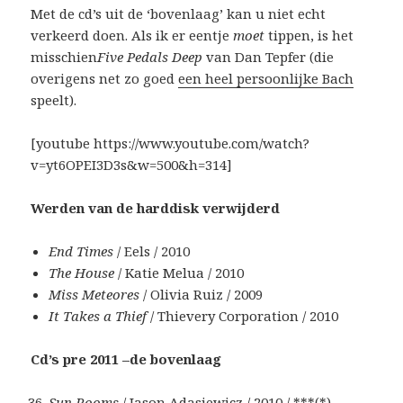
Met de cd’s uit de ‘bovenlaag’ kan u niet echt
verkeerd doen. Als ik er eentje
moet
tippen, is het
misschien
Five Pedals Deep
van Dan Tepfer (die
overigens net zo goed
een heel persoonlijke Bach
speelt).
[youtube https://www.youtube.com/watch?
v=yt6OPEI3D3s&w=500&h=314]
Werden van de harddisk verwijderd
End Times
/ Eels / 2010
The House
/ Katie Melua / 2010
Miss Meteores
/ Olivia Ruiz / 2009
It Takes a Thief
/ Thievery Corporation / 2010
Cd’s pre 2011 –de bovenlaag
Sun Rooms
/ Jason Adasiewicz / 2010 / ***(*)