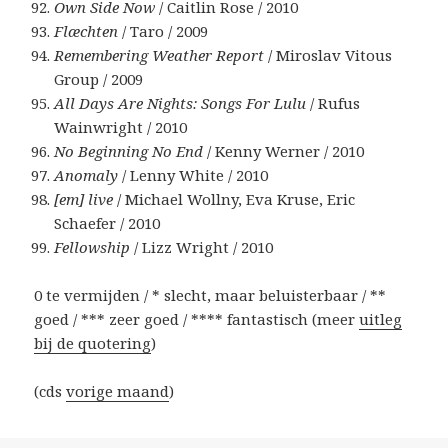
Own Side Now
/ Caitlin Rose / 2010
Flæchten
/ Taro / 2009
Remembering Weather Report
/ Miroslav Vitous
Group / 2009
All Days Are Nights: Songs For Lulu
/ Rufus
Wainwright / 2010
No Beginning No End
/ Kenny Werner / 2010
Anomaly
/ Lenny White / 2010
[em] live
/ Michael Wollny, Eva Kruse, Eric
Schaefer / 2010
Fellowship
/ Lizz Wright / 2010
0 te vermijden / * slecht, maar beluisterbaar / **
goed / *** zeer goed / **** fantastisch (meer
uitleg
bij de quotering
)
(cds
vorige maand
)