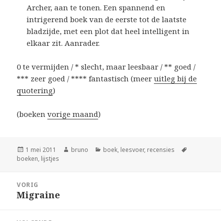
Archer, aan te tonen. Een spannend en
intrigerend boek van de eerste tot de laatste
bladzijde, met een plot dat heel intelligent in
elkaar zit. Aanrader.
0 te vermijden / * slecht, maar leesbaar / ** goed /
*** zeer goed / **** fantastisch (meer
uitleg bij de
quotering
)
(boeken
vorige maand
)
Geplaatst
Auteur
Categorieën
Tags
1 mei 2011
bruno
boek
,
leesvoer
,
recensies
op
boeken
,
lijstjes
Bericht
VORIG
navigatie
Migraine
Vorig
bericht: