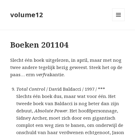
volume12
MENU
EN
WIDGETS
Boeken 201104
Slecht één boek uitgelezen, in april, maar met nog
twee andere tegelijk bezig geweest. Steek het op de
paas… erm
verf
vakantie.
Total Control
/ David Baldacci / 1997 / ***
Slechts één boek dus, maar wat voor één. Het
tweede boek van Baldacci is nog beter dan zijn
debuut,
Absolute Power
. Het hoofdpersonnage,
Sidney Archer, moet zich door een gigantisch
complot een weg zien te banen, om onderwijl de
onschuld van haar verdwenen echtgenoot, Jason