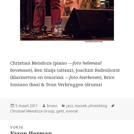
Christian Mendoza (piano —
foto helemaal
bovenaan
), Ben Sluijs (altsax), Joachim Badenhorst
(klarinetten en tenorsax —
foto hierboven
), Brice
Soniano (bas) & Teun Verbruggen (drums)
Geplaatst
Auteur
Categorieën
Tags
5 maart 2011
bruno
jazz
,
muziek
,
photoblog
op
Christian Mendoza Group
,
gent
,
vooruit
Bericht
VORIG
navigatie
Yaron Herman
Vorig