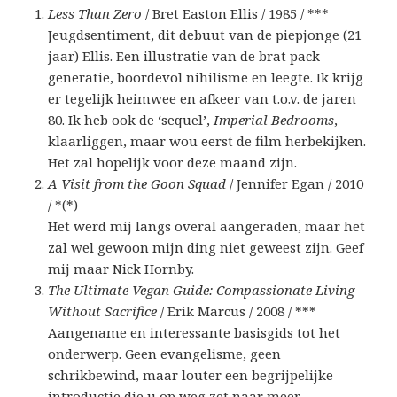
Less Than Zero
/ Bret Easton Ellis / 1985 / ***
Jeugdsentiment, dit debuut van de piepjonge (21
jaar) Ellis. Een illustratie van de brat pack
generatie, boordevol nihilisme en leegte. Ik krijg
er tegelijk heimwee en afkeer van t.o.v. de jaren
80. Ik heb ook de ‘sequel’,
Imperial Bedrooms
,
klaarliggen, maar wou eerst de film herbekijken.
Het zal hopelijk voor deze maand zijn.
A Visit from the Goon Squad
/ Jennifer Egan / 2010
/ *(*)
Het werd mij langs overal aangeraden, maar het
zal wel gewoon mijn ding niet geweest zijn. Geef
mij maar Nick Hornby.
The Ultimate Vegan Guide: Compassionate Living
Without Sacrifice
/ Erik Marcus / 2008 / ***
Aangename en interessante basisgids tot het
onderwerp. Geen evangelisme, geen
schrikbewind, maar louter een begrijpelijke
introductie die u op weg zet naar meer