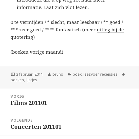
informatie. Laat zich vlot lezen.
0 te vermijden / * slecht, maar leesbaar / ** goed /
*** zeer goed / **** fantastisch (meer
uitleg bij de
quotering
)
(boeken
vorige maand
)
Geplaatst
Auteur
Categorieën
Tags
2 februari 2011
bruno
boek
,
leesvoer
,
recensies
op
boeken
,
lijstjes
Bericht
VORIG
navigatie
Films 201101
Vorig
bericht:
VOLGENDE
Concerten 201101
Volgend
bericht: