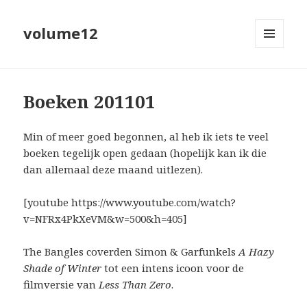
volume12
MENU
EN
WIDGETS
Boeken 201101
Min of meer goed begonnen, al heb ik iets te veel
boeken tegelijk open gedaan (hopelijk kan ik die
dan allemaal deze maand uitlezen).
[youtube https://www.youtube.com/watch?
v=NFRx4PkXeVM&w=500&h=405]
The Bangles coverden Simon & Garfunkels
A Hazy
Shade of Winter
tot een intens icoon voor de
filmversie van
Less Than Zero
.