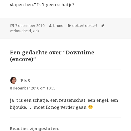
slapen ben.” Is ’t geen schatje?
Geplaatst
Auteur
Categorieën
Tags
7 december 2010
bruno
dokter! dokter!
op
verkoudheid
,
ziek
Een gedachte over “Downtime
(encore)”
ElsS
schreef:
8 december 2010 om 10:55
ja ’t is een schatje, een reuzenschat, een engel, een
bijouke, … moet ik nog verder gaan
Reacties zijn gesloten.